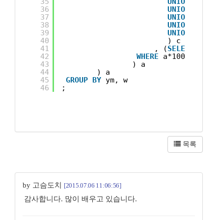
35
UNION
ALL
S
36
UNION
ALL
S
37
UNION
ALL
S
38
UNION
ALL
S
39
UNION
ALL
S
40
) c
41
, (
SELECT
'201
42
WHERE
a*100 + b*10
43
) a
44
) a
45
GROUP
BY
ym, w
46
;
목록
by 고슴도치
[2015.07.06 11:06:56]
감사합니다. 많이 배우고 있습니다.