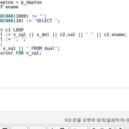
deptno = p_deptno
BY
ename
ARCHAR
(1000) := 
''
;
ARCHAR
(10) := 
'SELECT '
;
IN
c1 LOOP
ql := v_sql || v_del || c2.sal || 
' '
|| c2.ename;
el := 
', '
;
P;
= v_sql || 
' FROM dual'
;
cursor 
FOR
v_sql;
SQL문을 포맷에 맞게(깔끔하게) 등