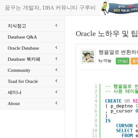
꿈꾸는 개발자, DBA 커뮤니티 구루비
지식창고
Oracle 노하우 및 
Database Q&A
Oracle Database
행을열로 변환하여
Database 북카페
by 마농
[마농]
동
Community
Toad for Oracle
1
-- 행을열로 
2
-- 사원 테이
세미나
3
4
CREATE
OR
R
About
5
( p_deptno 
6
, p_cursor 
7
)
8
IS
9
CURSOR
10
SELECT
11
FROM