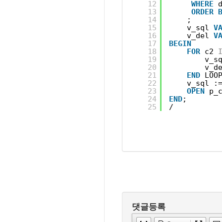
12
WHERE
13
ORDER
14
;
15
v_sql 
V
16
v_del 
V
17
BEGIN
18
FOR
c2 
19
v_s
20
v_d
21
END
LOO
22
v_sql :
23
OPEN
p_
24
END
;
25
/
댓글등록