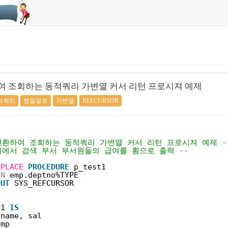
팁
 조회하는 동적쿼리 가변열 커서 리턴 프로시져 예제
적쿼리
행을열로
가변열
REFCURSOR
변환하여 조회하는 동적쿼리 가변열 커서 리턴 프로시져 예제 -
블에서 검색 부서 부서원들의 급여를 횡으로 출력 --
EPLACE
PROCEDURE
p_test1
IN
emp.deptno%TYPE
OUT
SYS_REFCURSOR
c1 
IS
ename, sal
emp