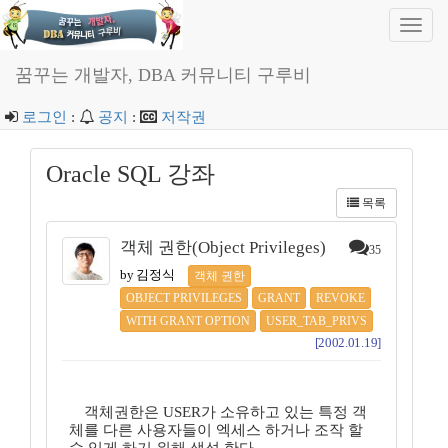
Toggl
navig
꿈꾸는 개발자, DBA 커뮤니티 구루비
로그인
:
공지
:
저작권
Oracle SQL 강좌
목록
객체 권한(Object Privileges)
35
by 김정식
객체 권한
OBJECT PRIVILEGES
GRANT
REVOKE
WITH GRANT OPTION
USER_TAB_PRIVS
[2002.01.19]
객체권한은 USER가 소유하고 있는 특정 객
체를 다른 사용자들이 엑세스 하거나 조작 할