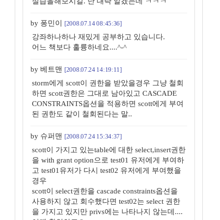
실습을해보시길. 난 대략 알겠는데 ㅋㅋㅋ
by 퐁민이
[2008.07.14 08:45:36]
강좌하나하나 재밌게 공부하고 있습니다.
어느 책보다 훌륭하네요....^-^
by 베트맨
[2008.07.24 14:19:11]
storm에게 scott이 권한을 받았을경우 그냥 철회
하면 scott권한은 그대로 남아있고 CASCADE
CONSTRAINTS옵션을 적용하면 scott에게 부여
된 권한도 같이 철회된다는 말..
by 슈퍼맨
[2008.07.24 15:34:37]
scott이 가지고 있는table에 대한 select,insert권한
을 with grant option으로 test01 유저에게 부여하
고 test01유저가 다시 test02 유저에게 부여했을
경우
scott이 select권한을 cascade constraints옵션을
사용하지 않고 회수했다면 test02는 select 권한
을 가지고 있지만 privs에는 나타나지 않는데....