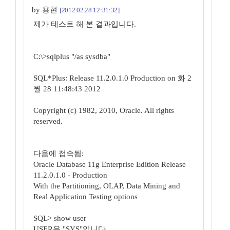
by 용현
[2012.02.28 12:31:32]
제가 테스트 해 본 결과입니다.
C:\>sqlplus "/as sysdba"
SQL*Plus: Release 11.2.0.1.0 Production on 화 2
월 28 11:48:43 2012
Copyright (c) 1982, 2010, Oracle. All rights
reserved.
다음에 접속됨:
Oracle Database 11g Enterprise Edition Release
11.2.0.1.0 - Production
With the Partitioning, OLAP, Data Mining and
Real Application Testing options
SQL> show user
USER은 "SYS"입니다