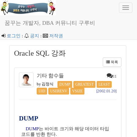
Toggl
navig
꿈꾸는 개발자, DBA 커뮤니티 구루비
로그인
:
공지
:
저작권
Oracle SQL 강좌
목록
기타 함수들
11
by 김정식
DUMP
GREATEST
LEAST
[2002.01.20]
UID
USERENV
VSIZE
DUMP
DUMP
는 바이트 크기와 해당 데이터 타입
코드를 반환 한다.