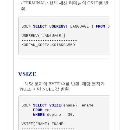
- TERMINAL : 현재 세션 터미널의 OS ID를 반
환.
SQL> 
SELECT USERENV
('LANGUAGE') 
FROM
 DUAL;

USERENV('LANGUAGE')

------------------------

KOREAN_KOREA.KO16KSC5601

VSIZE
해당 문자의 BYTE 수를 반환, 해당 문자가
NULL 이면 NULL 값 반환
SQL> 
SELECT VSIZE
(ename), ename

FROM
 emp

WHERE
 deptno = 30;

VSIZE(ENAME) ENAME

------------ ----------
