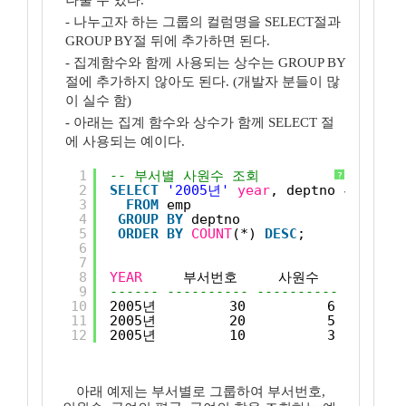
나눌 수 있다.
- 나누고자 하는 그룹의 컬럼명을 SELECT절과
GROUP BY절 뒤에 추가하면 된다.
- 집계함수와 함께 사용되는 상수는 GROUP BY
절에 추가하지 않아도 된다. (개발자 분들이 많
이 실수 함)
- 아래는 집계 함수와 상수가 함께 SELECT 절
에 사용되는 예이다.
1
-- 부서별 사원수 조회
?
2
SELECT
'2005년'
year
, deptno 부서번호,
3
FROM
emp
4
GROUP
BY
deptno
5
ORDER
BY
COUNT
(*) 
DESC
;
6
7
8
YEAR
부서번호     사원수
9
------ ---------- ----------
10
2005년         30          6
11
2005년         20          5
12
2005년         10          3
아래 예제는 부서별로 그룹하여 부서번호,