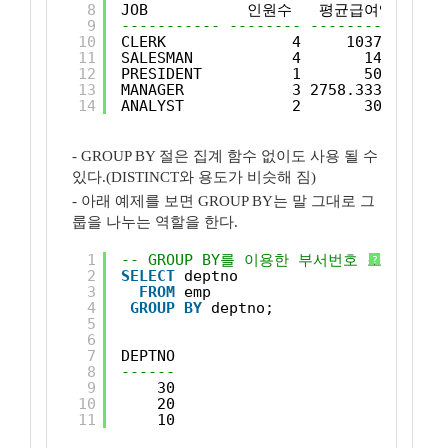
8
JOB           인원수   평균급여액  
9
----------- -------- ---------- ----
10
CLERK              4     1037.5     
11
SALESMAN           4       1400     
12
PRESIDENT          1       5000     
13
MANAGER            3 2758.33333     
14
ANALYST            2       3000     
- GROUP BY 절은 집계 함수 없이도 사용 될 수
있다.(DISTINCT와 용도가 비슷해 짐)
- 아래 예제를 보면 GROUP BY는 말 그대로 그
룹을 나누는 역할을 한다.
1
-- GROUP BY를 이용한 부서번호 조회 예
?
2
SELECT
deptno
3
FROM
emp
4
GROUP
BY
deptno;
5
6
7
DEPTNO
8
------
9
30
10
20
11
10