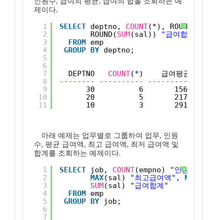
인원수, 급여의 평균, 급여의 합을 조회하는 예
제이다.
1
SELECT
deptno, 
COUNT
(*), ROUND(
AVG
(s
?
2
ROUND(
SUM
(sal)) 
"급여합계"
3
FROM
emp
4
GROUP
BY
deptno;
5
6
7
DEPTNO   
COUNT
(*)    급여평균    
8
-------- ---------- ---------- -----
9
30          6       1567      
10
20          5       2175      
11
10          3       2917      
아래 예제는 업무별로 그룹하여 업무, 인원
수, 평균 급여액, 최고 급여액, 최저 급여액 및
합계를 조회하는 예제이다.
1
SELECT
job, 
COUNT
(empno) 
"인원수"
, 
AV
?
2
MAX
(sal) 
"최고급여액"
, 
MIN
(sal)
3
SUM
(sal) 
"급여합계"
4
FROM
emp
5
GROUP
BY
job;
6
7