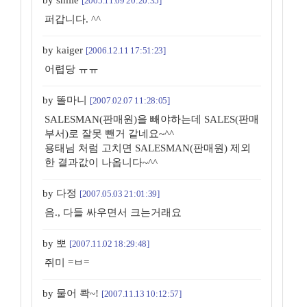
by smile
[2005.11.09 20:20:35]
퍼갑니다. ^^
by kaiger
[2006.12.11 17:51:23]
어렵당 ㅠㅠ
by 똘마니
[2007.02.07 11:28:05]
SALESMAN(판매원)을 빼야하는데 SALES(판매
부서)로 잘못 뺀거 같네요~^^
용태님 처럼 고치면 SALESMAN(판매원) 제외
한 결과값이 나옵니다~^^
by 다정
[2007.05.03 21:01:39]
음., 다들 싸우면서 크는거래요
by 뽀
[2007.11.02 18:29:48]
쥐미 =ㅂ=
by 물어 콱~!
[2007.11.13 10:12:57]