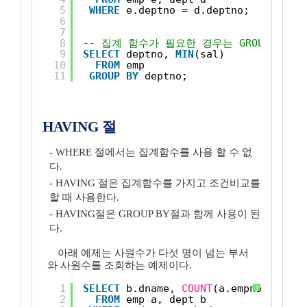
5
WHERE
e.deptno = d.deptno;
6
7
8
-- 집계 함수가 필요한 경우는 GROUP BY를
9
SELECT
deptno, 
MIN
(sal)
10
FROM
emp 
11
GROUP
BY
deptno;
HAVING 절
- WHERE 절에서는 집계함수를 사용 할 수 없
다.
- HAVING 절은 집계함수를 가지고 조건비교를
할 때 사용한다.
- HAVING절은 GROUP BY절과 함께 사용이 된
다.
아래 예제는 사원수가 다섯 명이 넘는 부서
와 사원수를 조회하는 예제이다.
1
SELECT
b.dname, 
COUNT
(a.empno) 
"사원
?
2
FROM
emp a, dept b