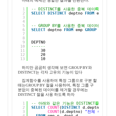
아래의 예제는 동일한 결과를 반환한다.
1
-- DISTINCT를 사용한 중복 데이터 제거
?
2
SELECT
DISTINCT
deptno 
FROM
emp;
3
4
5
-- GROUP BY를 사용한 중복 데이터 제거
6
SELECT
deptno 
FROM
emp 
GROUP
BY
dept
7
8
9
DEPTNO
10
------
11
30
12
20
13
10
하지만 곰곰히 생각해 보면 GROUP BY와
DISTINCT는 각자 고유의 기능이 있다
집계함수를 사용하여 특정 그룹으로 구분 할
때는GROUP BY 절을 사용하며, 특정 그룹 구
분없이 중복된 데이터를 제거할 경우에는
DISTINCT 절을 사용 하도록 하자
1
-- 아래와 같은 기능은 DISTINCT를 사용
?
2
SELECT
COUNT
(
DISTINCT
d.deptno) 
"중복
3
COUNT
(d.deptno) 
"전체 수"
4
FROM
emp e, dept d