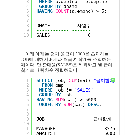
3
WHERE
a.deptno = b.deptno
4
GROUP
BY
dname
5
HAVING
COUNT
(a.empno) > 5;
6
7
8
DNAME          사원수
9
------------ -------
10
SALES              6
아래 예제는 전체 월급이 5000을 초과하는
JOB에 대해서 JOB과 월급여 합계를 조회하는
예이다. 단 판매원(SALES)은 제외하고 월 급여
합계로 내림차순 정렬하였다.
1
SELECT
job, 
SUM
(sal) 
"급여합계"
?
2
FROM
emp  
3
WHERE
job != 
'SALES'
-- 판매원
4
GROUP
BY
job              
-- 업무별로 
5
HAVING
SUM
(sal) > 5000     
-- 전체 월
6
ORDER
BY
SUM
(sal) 
DESC
;   
-- 월급여
7
8
9
JOB                  급여합계
10
------------------ ----------
11
MANAGER                  8275
12
ANALYST                  6000