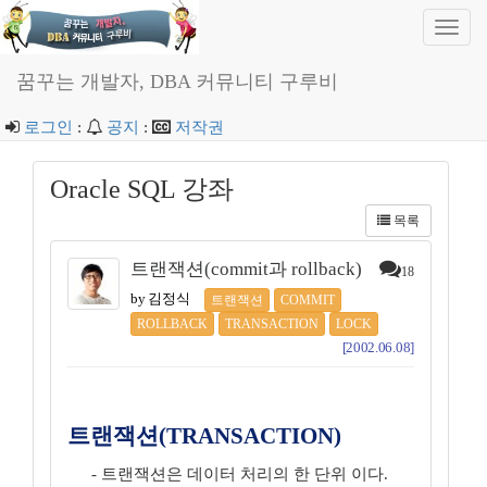
Toggl
navig
꿈꾸는 개발자, DBA 커뮤니티 구루비
로그인
:
공지
:
저작권
Oracle SQL 강좌
목록
트랜잭션(commit과 rollback)
18
by 김정식
트랜잭션
COMMIT
ROLLBACK
TRANSACTION
LOCK
[2002.06.08]
트랜잭션(TRANSACTION)
- 트랜잭션은 데이터 처리의 한 단위 이다.