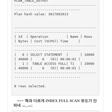
PLAN_TABLE_OUTPUT

-----------------------------------------
---------------------------------

Plan hash value: 3617692013

-----------------------------------------
---------------------------------

| Id  | Operation         | Name | Rows  
| Bytes | Cost (%CPU)| Time     |

-----------------------------------------
---------------------------------

|   0 | SELECT STATEMENT  |      | 10000 
| 40000 |     6   (0)| 00:00:01 |

|   1 |  TABLE ACCESS FULL| T1   | 10000 
| 40000 |     6   (0)| 00:00:01 |

-----------------------------------------
---------------------------------

8 rows selected.

==> 책과 다르게 INDEX FULL SCAN 유도가 안
되네 ㅡ_ㅡ;