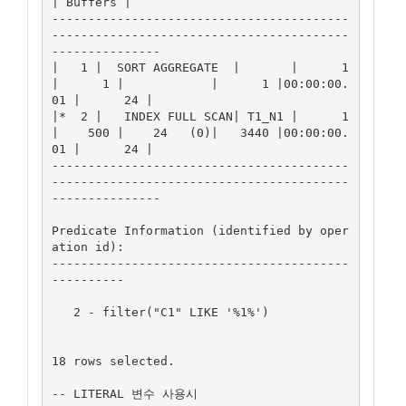
| Buffers |

-----------------------------------------
-----------------------------------------
---------------

|   1 |  SORT AGGREGATE  |       |      1 
|      1 |            |      1 |00:00:00.
01 |      24 |

|*  2 |   INDEX FULL SCAN| T1_N1 |      1 
|    500 |    24   (0)|   3440 |00:00:00.
01 |      24 |

-----------------------------------------
-----------------------------------------
---------------

Predicate Information (identified by oper
ation id):

-----------------------------------------
----------

   2 - filter("C1" LIKE '%1%')

18 rows selected.

-- LITERAL 변수 사용시 
