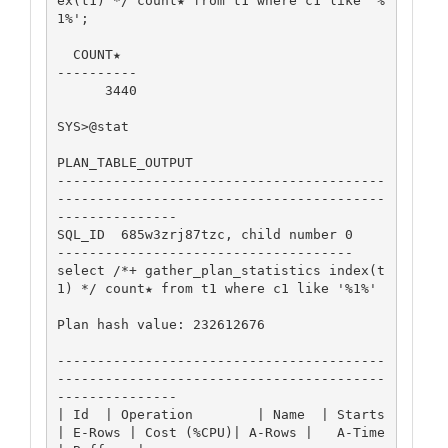
ex(t1) */ count★ from t1 where c1 like '%
1%';

  COUNT★

----------

      3440

SYS>@stat

PLAN_TABLE_OUTPUT

-----------------------------------------
-----------------------------------------
---------------

SQL_ID  685w3zrj87tzc, child number 0

-------------------------------------

select /*+ gather_plan_statistics index(t
1) */ count★ from t1 where c1 like '%1%'

Plan hash value: 232612676

-----------------------------------------
-----------------------------------------
---------------

| Id  | Operation        | Name  | Starts 
| E-Rows | Cost (%CPU)| A-Rows |   A-Time   