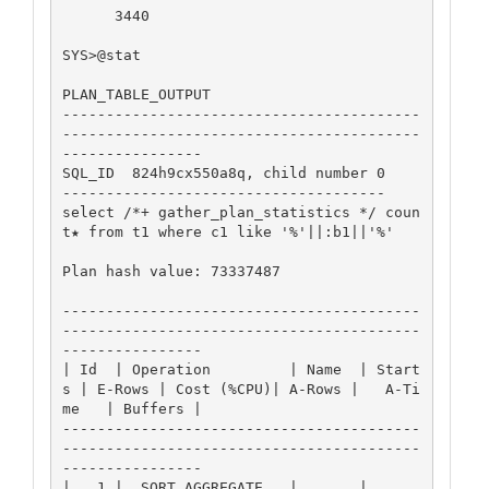
      3440

SYS>@stat

PLAN_TABLE_OUTPUT

-----------------------------------------
-----------------------------------------
----------------

SQL_ID  824h9cx550a8q, child number 0

-------------------------------------

select /*+ gather_plan_statistics */ coun
t★ from t1 where c1 like '%'||:b1||'%'

Plan hash value: 73337487

-----------------------------------------
-----------------------------------------
----------------

| Id  | Operation         | Name  | Start
s | E-Rows | Cost (%CPU)| A-Rows |   A-Ti
me   | Buffers |

-----------------------------------------
-----------------------------------------
----------------

|   1 |  SORT AGGREGATE   |       |      