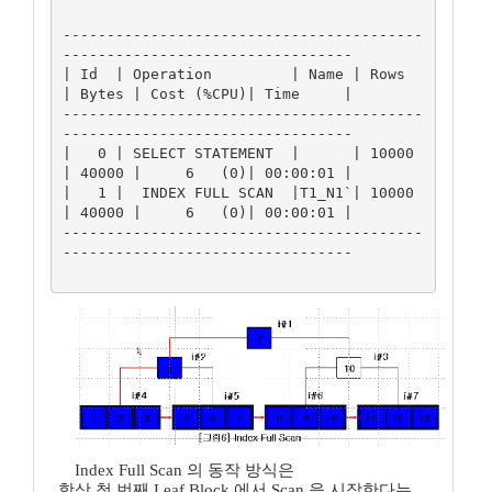
-----------------------------------------
---------------------------------

| Id  | Operation         | Name | Rows  
| Bytes | Cost (%CPU)| Time     |

-----------------------------------------
---------------------------------

|   0 | SELECT STATEMENT  |      | 10000 
| 40000 |     6   (0)| 00:00:01 |

|   1 |  INDEX FULL SCAN  |T1_N1`| 10000 
| 40000 |     6   (0)| 00:00:01 |

-----------------------------------------
---------------------------------

Index Full Scan 의 동작 방식은
항상 첫 번째 Leaf Block 에서 Scan 을 시작한다는