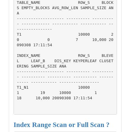
TABLE_NAME                ROW_S     BLOCK
S EMPTY_BLOCKS AVG_ROW_LEN SAMPLE_SIZE AN
A

-------------------- ---------- ---------
- ------------ ----------- ----------- --
---------------

T1                        10000         2
0            0           7      10,000 20
090308 17:11:54

INDEX_NAME                ROW_S     BLEVE
L     LEAF_B    DIS_KEY KEYPERLEAF CLUSET
ERING SAMPLE_SIZE ANA

-------------------- ---------- ---------
- ---------- ---------- ---------- ------
----- ----------- -----------------

T1_N1                     10000          
1         19      10000          1          
18      10,000 20090308 17:11:54

Index Range Scan or Full Scan ?