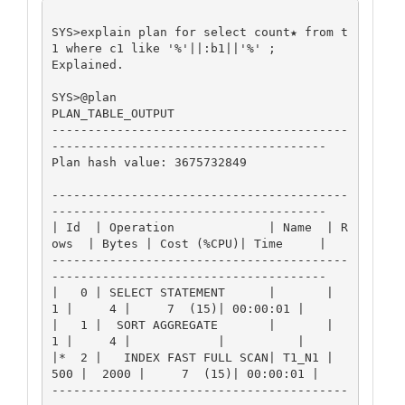
SYS>explain plan for select count★ from t
1 where c1 like '%'||:b1||'%' ;

Explained.

SYS>@plan

PLAN_TABLE_OUTPUT

-----------------------------------------
--------------------------------------

Plan hash value: 3675732849

-----------------------------------------
--------------------------------------

| Id  | Operation             | Name  | R
ows  | Bytes | Cost (%CPU)| Time     |

-----------------------------------------
--------------------------------------

|   0 | SELECT STATEMENT      |       |     
1 |     4 |     7  (15)| 00:00:01 |

|   1 |  SORT AGGREGATE       |       |     
1 |     4 |            |          |

|*  2 |   INDEX FAST FULL SCAN| T1_N1 |   
500 |  2000 |     7  (15)| 00:00:01 |

-----------------------------------------