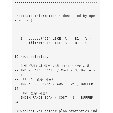
-----------------------------------------
----------------

Predicate Information (identified by oper
ation id):

-----------------------------------------
----------

   2 - access("C1" LIKE '%'||:B1||'%')

       filter("C1" LIKE '%'||:B1||'%')

19 rows selected.

-- 실제 존재하지 않는 값을 Bind 변수로 사용 

-- INDEX RANGE SCAN  / Cost - 3, Buffers 
- 24

-- LITERAL 변수 사용시 

-- INDEX FULL SCAN / COST - 24 , BUFFER - 
24  

-- BIND 변수 사용시 

-- INDEX RANGE SCAN / COST - 3 , BUFFER - 
24

SYS>select /*+ gather_plan_statistics ind