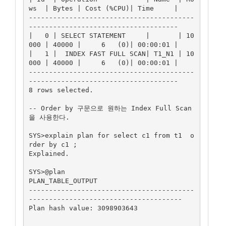
ws  | Bytes | Cost (%CPU)| Time     |

-----------------------------------------
-------------------------------------

|   0 | SELECT STATEMENT     |       | 10
000 | 40000 |     6   (0)| 00:00:01 |

|   1 |  INDEX FAST FULL SCAN| T1_N1 | 10
000 | 40000 |     6   (0)| 00:00:01 |

-----------------------------------------
-------------------------------------

8 rows selected.

-- Order by 구문으로 원하는 Index Full Scan 
을 사용한다.

SYS>explain plan for select c1 from t1  o
rder by c1 ;

Explained.

SYS>@plan

PLAN_TABLE_OUTPUT

-----------------------------------------
--------------------------------------

Plan hash value: 3098903643
