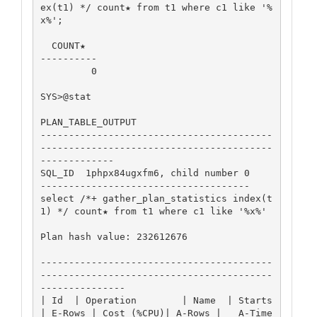
ex(t1) */ count★ from t1 where c1 like '%
x%';

  COUNT★

----------

         0

SYS>@stat

PLAN_TABLE_OUTPUT

-----------------------------------------
-----------------------------------------
-------------

SQL_ID  1phpx84ugxfm6, child number 0

-------------------------------------

select /*+ gather_plan_statistics index(t
1) */ count★ from t1 where c1 like '%x%'

Plan hash value: 232612676

-----------------------------------------
-----------------------------------------
---------------

| Id  | Operation        | Name  | Starts 
| E-Rows | Cost (%CPU)| A-Rows |   A-Time   