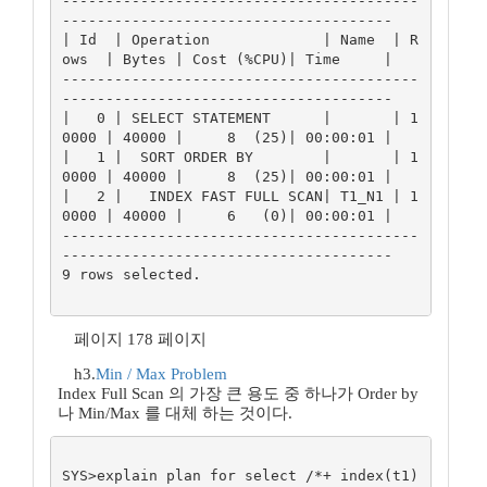
-----------------------------------------
--------------------------------------

| Id  | Operation             | Name  | R
ows  | Bytes | Cost (%CPU)| Time     |

-----------------------------------------
--------------------------------------

|   0 | SELECT STATEMENT      |       | 1
0000 | 40000 |     8  (25)| 00:00:01 |

|   1 |  SORT ORDER BY        |       | 1
0000 | 40000 |     8  (25)| 00:00:01 |

|   2 |   INDEX FAST FULL SCAN| T1_N1 | 1
0000 | 40000 |     6   (0)| 00:00:01 |

-----------------------------------------
--------------------------------------

9 rows selected.

페이지 178 페이지
h3.
Min / Max Problem
Index Full Scan 의 가장 큰 용도 중 하나가 Order by
나 Min/Max 를 대체 하는 것이다.
SYS>explain plan for select /*+ index(t1) 