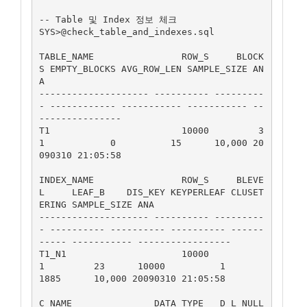
-- Table 및 Index 정보 체크 

SYS>@check_table_and_indexes.sql

TABLE_NAME                ROW_S     BLOCK
S EMPTY_BLOCKS AVG_ROW_LEN SAMPLE_SIZE AN
A

-------------------- ---------- ---------
- ------------ ----------- ----------- --
---------------

T1                        10000         3
1            0          15      10,000 20
090310 21:05:58

INDEX_NAME                ROW_S     BLEVE
L     LEAF_B    DIS_KEY KEYPERLEAF CLUSET
ERING SAMPLE_SIZE ANA

-------------------- ---------- ---------
- ---------- ---------- ---------- ------
----- ----------- -----------------

T1_N1                     10000          
1         23      10000          1        
1885      10,000 20090310 21:05:58

C_NAME               DATA_TYPE   D_L NULL 