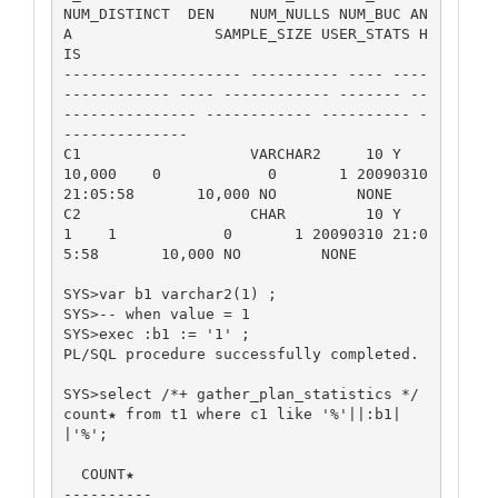
NUM_DISTINCT  DEN    NUM_NULLS NUM_BUC AN
A                SAMPLE_SIZE USER_STATS H
IS

-------------------- ---------- ---- ---- 
------------ ---- ------------ ------- --
--------------- ------------ ---------- -
--------------

C1                   VARCHAR2     10 Y          
10,000    0            0       1 20090310 
21:05:58       10,000 NO         NONE

C2                   CHAR         10 Y               
1    1            0       1 20090310 21:0
5:58       10,000 NO         NONE

SYS>var b1 varchar2(1) ;

SYS>-- when value = 1

SYS>exec :b1 := '1' ;

PL/SQL procedure successfully completed.

SYS>select /*+ gather_plan_statistics */ 
count★ from t1 where c1 like '%'||:b1|
|'%';

  COUNT★

----------
