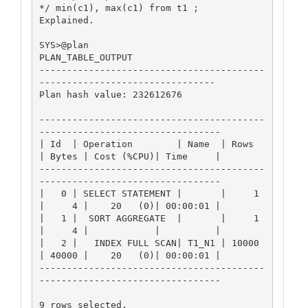
*/ min(c1), max(c1) from t1 ;

Explained.

SYS>@plan

PLAN_TABLE_OUTPUT

-----------------------------------------
--------------------------------

Plan hash value: 232612676

-----------------------------------------
---------------------------------

| Id  | Operation        | Name  | Rows  
| Bytes | Cost (%CPU)| Time     |

-----------------------------------------
---------------------------------

|   0 | SELECT STATEMENT |       |     1 
|     4 |    20   (0)| 00:00:01 |

|   1 |  SORT AGGREGATE  |       |     1 
|     4 |            |          |

|   2 |   INDEX FULL SCAN| T1_N1 | 10000 
| 40000 |    20   (0)| 00:00:01 |

-----------------------------------------
---------------------------------

9 rows selected.
