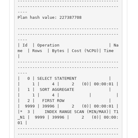
-----------------------------------------
-----------------------------------------
----

Plan hash value: 227387708

-----------------------------------------
-----------------------------------------
----

| Id  | Operation                    | Na
me  | Rows  | Bytes | Cost (%CPU)| Time     
|

-----------------------------------------
-----------------------------------------
----

|   0 | SELECT STATEMENT             |       
|     1 |     4 |     2   (0)| 00:00:01 |

|   1 |  SORT AGGREGATE              |       
|     1 |     4 |            |          |

|   2 |   FIRST ROW                  |       
|  9999 | 39996 |     2   (0)| 00:00:01 |

|*  3 |    INDEX RANGE SCAN (MIN/MAX)| T1
_N1 |  9999 | 39996 |     2   (0)| 00:00:
01 |

-----------------------------------------
-----------------------------------------