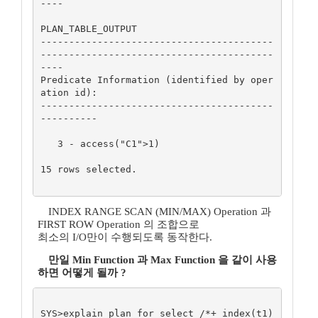
----

PLAN_TABLE_OUTPUT

-----------------------------------------
-----------------------------------------
----

Predicate Information (identified by oper
ation id):

-----------------------------------------
----------

   3 - access("C1">1)

15 rows selected.

INDEX RANGE SCAN (MIN/MAX) Operation 과
FIRST ROW Operation 의 조합으로
최소의 I/O만이 수행되도록 동작한다.
만일 Min Function 과 Max Function 을 같이 사용
하면 어떻게 될까 ?
SYS>explain plan for select /*+ index(t1) 