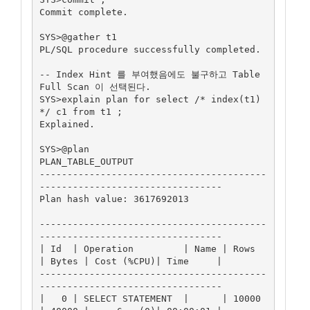
Commit complete.

SYS>@gather t1

PL/SQL procedure successfully completed.

-- Index Hint 를 부여했음에도 불구하고 Table 
Full Scan 이 선택된다.  

SYS>explain plan for select /* index(t1) 
*/ c1 from t1 ;

Explained.

SYS>@plan

PLAN_TABLE_OUTPUT

-----------------------------------------
---------------------------------

Plan hash value: 3617692013

-----------------------------------------
---------------------------------

| Id  | Operation         | Name | Rows  
| Bytes | Cost (%CPU)| Time     |

-----------------------------------------
---------------------------------

|   0 | SELECT STATEMENT  |      | 10000 