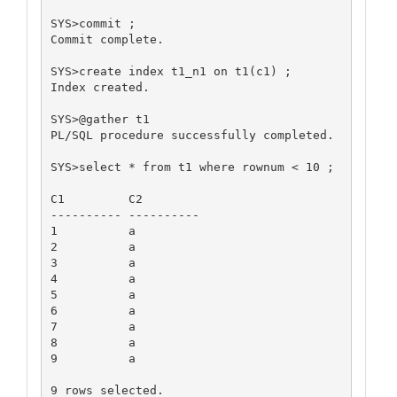
SYS>commit ;

Commit complete.

SYS>create index t1_n1 on t1(c1) ;

Index created.

SYS>@gather t1

PL/SQL procedure successfully completed.

SYS>select * from t1 where rownum < 10 ;

C1         C2

---------- ----------

1          a

2          a

3          a

4          a

5          a

6          a

7          a

8          a

9          a

9 rows selected.
