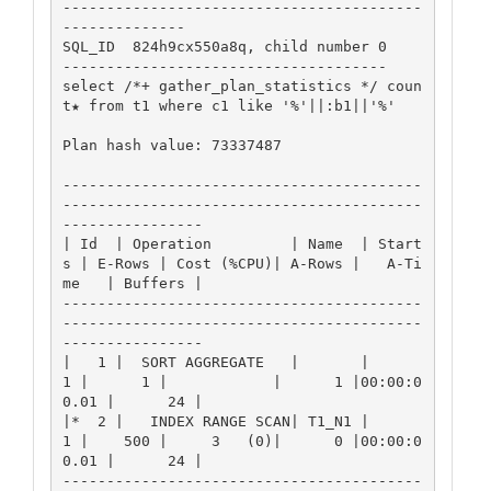
-----------------------------------------
--------------

SQL_ID  824h9cx550a8q, child number 0

-------------------------------------

select /*+ gather_plan_statistics */ coun
t★ from t1 where c1 like '%'||:b1||'%'

Plan hash value: 73337487

-----------------------------------------
-----------------------------------------
----------------

| Id  | Operation         | Name  | Start
s | E-Rows | Cost (%CPU)| A-Rows |   A-Ti
me   | Buffers |

-----------------------------------------
-----------------------------------------
----------------

|   1 |  SORT AGGREGATE   |       |      
1 |      1 |            |      1 |00:00:0
0.01 |      24 |

|*  2 |   INDEX RANGE SCAN| T1_N1 |      
1 |    500 |     3   (0)|      0 |00:00:0
0.01 |      24 |

-----------------------------------------