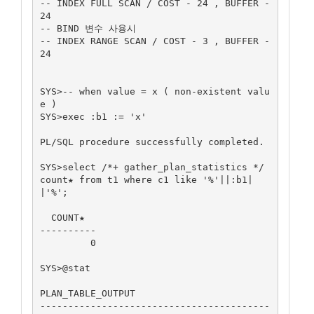
-- INDEX FULL SCAN / COST - 24 , BUFFER - 
24  

-- BIND 변수 사용시 

-- INDEX RANGE SCAN / COST - 3 , BUFFER - 
24

SYS>-- when value = x ( non-existent valu
e )

SYS>exec :b1 := 'x'

PL/SQL procedure successfully completed.

SYS>select /*+ gather_plan_statistics */ 
count★ from t1 where c1 like '%'||:b1|
|'%';

  COUNT★

----------

         0

SYS>@stat

PLAN_TABLE_OUTPUT

-----------------------------------------