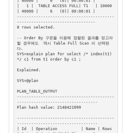
| 40000 |     6   (0)| 00:00:01 |

|   1 |  TABLE ACCESS FULL| T1   | 10000 
| 40000 |     6   (0)| 00:00:01 |

-----------------------------------------
---------------------------------

8 rows selected.

-- Order By 구문을 이용해 정렬된 결과를 얻고자 
할 경우에도  역시 Table Full Scan 이 선택된
다.

SYS>explain plan for select /* index(t1) 
*/ c1 from t1 order by c1 ;

Explained.

SYS>@plan

PLAN_TABLE_OUTPUT

-----------------------------------------
----------------------------------

Plan hash value: 2148421099

-----------------------------------------
----------------------------------

| Id  | Operation          | Name | Rows  