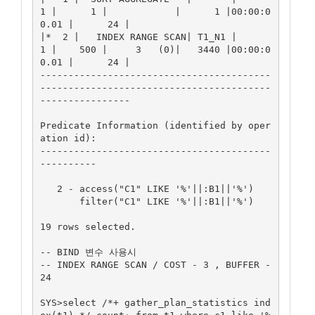
1 |      1 |            |      1 |00:00:0
0.01 |      24 |

|*  2 |   INDEX RANGE SCAN| T1_N1 |      
1 |    500 |     3   (0)|   3440 |00:00:0
0.01 |      24 |

-----------------------------------------
-----------------------------------------
----------------

Predicate Information (identified by oper
ation id):

-----------------------------------------
----------

   2 - access("C1" LIKE '%'||:B1||'%')

       filter("C1" LIKE '%'||:B1||'%')

19 rows selected.

-- BIND 변수 사용시 

-- INDEX RANGE SCAN / COST - 3 , BUFFER - 
24

SYS>select /*+ gather_plan_statistics ind