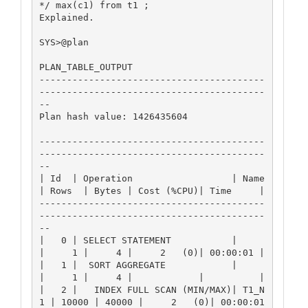
*/ max(c1) from t1 ;

Explained.

SYS>@plan

PLAN_TABLE_OUTPUT

-----------------------------------------
-----------------------------------------
--

Plan hash value: 1426435604

-----------------------------------------
-----------------------------------------
--

| Id  | Operation                  | Name  
| Rows  | Bytes | Cost (%CPU)| Time     |

-----------------------------------------
-----------------------------------------
--

|   0 | SELECT STATEMENT           |       
|     1 |     4 |     2   (0)| 00:00:01 |

|   1 |  SORT AGGREGATE            |       
|     1 |     4 |            |          |

|   2 |   INDEX FULL SCAN (MIN/MAX)| T1_N
1 | 10000 | 40000 |     2   (0)| 00:00:01 