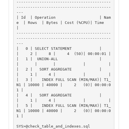
-----------------------------------------
-----------------------------------------
---

| Id  | Operation                   | Nam
e  | Rows  | Bytes | Cost (%CPU)| Time     
|

-----------------------------------------
-----------------------------------------
---

|   0 | SELECT STATEMENT            |       
|     2 |     8 |     4  (50)| 00:00:01 |

|   1 |  UNION-ALL                  |       
|       |       |            |          |

|   2 |   SORT AGGREGATE            |       
|     1 |     4 |            |          |

|   3 |    INDEX FULL SCAN (MIN/MAX)| T1_
N1 | 10000 | 40000 |     2   (0)| 00:00:0
1 |

|   4 |   SORT AGGREGATE            |       
|     1 |     4 |            |          |

|   5 |    INDEX FULL SCAN (MIN/MAX)| T1_
N1 | 10000 | 40000 |     2   (0)| 00:00:0
1 |

SYS>@check_table_and_indexes.sql
