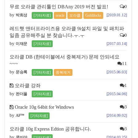
무료 오라클 관리툴인 DBAny 2019 버전 발표!
0
by
박희성
[2019.01.12]
[기타자료]
oracle
오라클
Goldilocks
레드햇 앤터프라이즈용 오라클 9i설치 파일 및 패치파
일좀 공유해주실 분 찾습니다.ㅜ.ㅜ
0
by
이재문
[2017.03.14]
[기타자료]
오라클 DB (한테이블에서 중복제거) 문제 안되네요
~~~
11
by
문승록
[2015.06.03]
[기타자료]
중복제거
오라클 강좌
1
by
완더풀
[2015.04.06]
[기타자료]
Oracle 10g 64bit for Windows
3
by
AF™
[2014.09.02]
[기타자료]
오라클 10g Express Edtion 공유합니다.
3
by
쿤비야
[2014.03.25]
[기타자료]