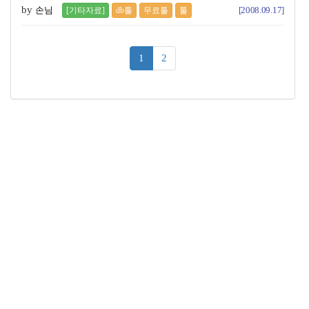
by
손님
[2008.09.17]
[기타자료]
db툴
무료툴
툴
(current)
1
2
꿈꾸는 개발자, DBA 커뮤니티 구루비는
나눔글꼴
로 작성되었습니다.
Copyright ©
꿈꾸는 개발자, DBA 커뮤니티 구루비
All Rights
Reserved.