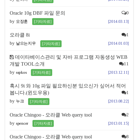
Oracle 10g DBF 파일 문의
0
by
오장훈
[2014.03.13]
[기타자료]
오라클 8i
1
by
날으는지우
[2014.01.03]
[기타자료]
데이타베이스관리 및 자바 프로그램 자동생성 WEB
개발 TOOL소개
11
by
sspkos
[2013.12.11]
[기타자료]
혹시 9i 와 10g 파일 필요하신분 있으신가 싶어서 적어
봅니다.(윈도우용)
1
by
누크
[2013.08.22]
[기타자료]
Oracle Chingoo - 오라클 Web query tool
2
by
spencer
[2013.01.15]
[기타자료]
Oracle Chingoo - 오라클 Web query tool
8