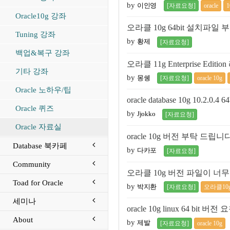
by
이인영
[자료요청]
oracle
1
Oracle10g 강좌
오라클 10g 64bit 설치파일
Tuning 강좌
by
황제
[자료요청]
백업&복구 강좌
오라클 11g Enterprise Edi
기타 강좌
by
몽쉥
[자료요청]
oracle 10g
Oracle 노하우/팁
oracle database 10g 10.2.
Oracle 퀴즈
by
Jjokko
[자료요청]
Oracle 자료실
oracle 10g 버전 부탁 드립니다
Database 북카페
by
다카포
[자료요청]
Community
오라클 10g 버전 파일이 너
Toad for Oracle
by
박지환
[자료요청]
오라클10
세미나
oracle 10g linux 64 bit
About
by
제발
[자료요청]
oracle 10g