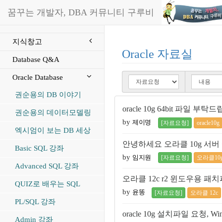
꿈꾸는 개발자, DBA 커뮤니티 구루비
지식창고
Oracle 자료실
Database Q&A
Oracle Database
권순용의 DB 이야기
oracle 10g 64bit 파일 부탁
권순용의 데이터모델링
by
제이명
[자료요청]
oracle10g
엑시엄이 보는 DB 세상
안녕하세요 오라클 10g 서
Basic SQL 강좌
by
임지원
[자료요청]
오라클10
Advanced SQL 강좌
오라클 12c r2 윈도우용 
QUIZ로 배우는 SQL
by
윤똥
[자료요청]
오라클 12c
PL/SQL 강좌
oracle 10g 설치파일 요청, Wind
Admin 강좌