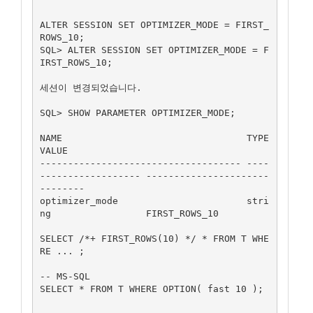
ALTER SESSION SET OPTIMIZER_MODE = FIRST_
ROWS_10;

SQL> ALTER SESSION SET OPTIMIZER_MODE = F
IRST_ROWS_10;

세션이 변경되었습니다.

SQL> SHOW PARAMETER OPTIMIZER_MODE;

NAME                                 TYPE                   
VALUE

------------------------------------ ----
------------------ ----------------------
--------

optimizer_mode                       stri
ng                 FIRST_ROWS_10

SELECT /*+ FIRST_ROWS(10) */ * FROM T WHE
RE ... ;

-- MS-SQL

SELECT * FROM T WHERE OPTION( fast 10 );
