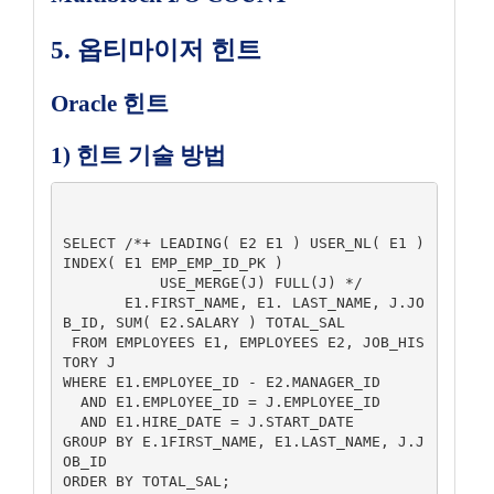
5. 옵티마이저 힌트
Oracle 힌트
1) 힌트 기술 방법
SELECT /*+ LEADING( E2 E1 ) USER_NL( E1 ) 
INDEX( E1 EMP_EMP_ID_PK )

           USE_MERGE(J) FULL(J) */

       E1.FIRST_NAME, E1. LAST_NAME, J.JO
B_ID, SUM( E2.SALARY ) TOTAL_SAL

 FROM EMPLOYEES E1, EMPLOYEES E2, JOB_HIS
TORY J

WHERE E1.EMPLOYEE_ID - E2.MANAGER_ID

  AND E1.EMPLOYEE_ID = J.EMPLOYEE_ID

  AND E1.HIRE_DATE = J.START_DATE

GROUP BY E.1FIRST_NAME, E1.LAST_NAME, J.J
OB_ID

ORDER BY TOTAL_SAL;
