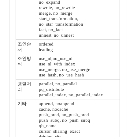
no_expand
rewrite, no_rewrite
merge, no_merge
start_transformation,
no_star_transformation
fact, no_fact
unnest, no_unnest
조인순
ordered
서
leading
조인방
use_nl,no_use_nl
식
use_nl_with_index
use_merge, no_use_merge
use_hash, no_use_hash
병렬처
parallel, no_parallel
리
pq_distribute
parallel_index, no_parallel_index
기타
append, noappend
cache, nocache
push_pred, no_push_pred
push_subq, no_push_subq
qb_name
cursor_sharing_exact
driving_site