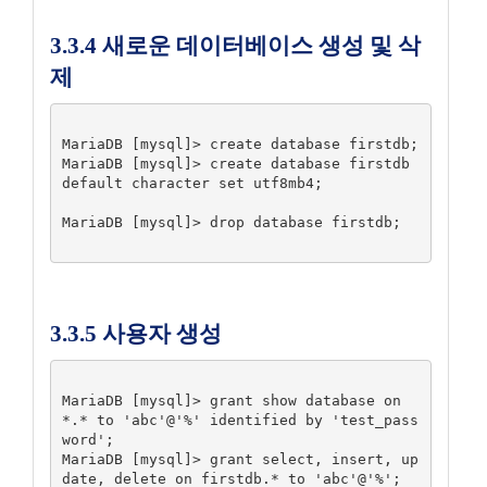
3.3.4 새로운 데이터베이스 생성 및 삭
제
MariaDB [mysql]> create database firstdb;

MariaDB [mysql]> create database firstdb 
default character set utf8mb4;

MariaDB [mysql]> drop database firstdb;

3.3.5 사용자 생성
MariaDB [mysql]> grant show database on 
*.* to 'abc'@'%' identified by 'test_pass
word';

MariaDB [mysql]> grant select, insert, up
date, delete on firstdb.* to 'abc'@'%';
