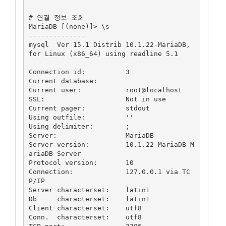
# 연결 정보 조회

MariaDB [(none)]> \s

--------------

mysql  Ver 15.1 Distrib 10.1.22-MariaDB, 
for Linux (x86_64) using readline 5.1

Connection id:		3

Current database:

Current user:		root@localhost

SSL:			Not in use

Current pager:		stdout

Using outfile:		''

Using delimiter:	;

Server:			MariaDB

Server version:		10.1.22-MariaDB M
ariaDB Server

Protocol version:	10

Connection:		127.0.0.1 via TC
P/IP

Server characterset:	latin1

Db     characterset:	latin1

Client characterset:	utf8

Conn.  characterset:	utf8
