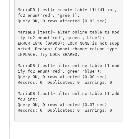
MariaDB [test]> create table t1(fd1 int, 
fd2 enum('red', 'gree'));

Query OK, 0 rows affected (0.03 sec)

MariaDB [test]> alter online table t1 mod
ify fd2 enum('red','green','blue');

ERROR 1846 (0A000): LOCK=NONE is not supp
orted. Reason: Cannot change column type 
INPLACE. Try LOCK=SHARED.

MariaDB [test]> alter online table t1 mod
ify fd2 enum('red','gree','blue');

Query OK, 0 rows affected (0.00 sec)

Records: 0  Duplicates: 0  Warnings: 0

MariaDB [test]> alter online table t1 add 
fd3 int;

Query OK, 0 rows affected (0.07 sec)

Records: 0  Duplicates: 0  Warnings: 0
