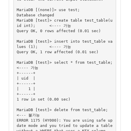
MariaDB [(none)]> use test;

Database changed

MariaDB [test]> create table test_table(u
id int);      <---- 가능

Query OK, 0 rows affected (0.01 sec)

MariaDB [test]> insert into test_table va
lues (1);     <---- 가능

Query OK, 1 row affected (0.01 sec)

MariaDB [test]> select * from test_table;               
<---- 가능

+------+

| uid  |

+------+

|    1 |

+------+

1 row in set (0.00 sec)

MariaDB [test]> delete from test_table;      
<--- 불가능

ERROR 1175 (HY000): You are using safe up
date mode and you tried to update a table 
without a WHERE that uses a KEY column
