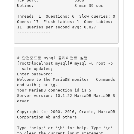
TCP port:		3306

Uptime:			3 min 39 sec

Threads: 1  Questions: 6  Slow queries: 0  
Opens: 17  Flush tables: 1  Open tables: 
11  Queries per second avg: 0.027

--------------

# 안전모드로 mysql 클라이언트 실행

[root@localhost mysql]# mysql -u root -p 
--safe-updates;

Enter password:

Welcome to the MariaDB monitor.  Commands 
end with ; or \g.

Your MariaDB connection id is 5

Server version: 10.1.22-MariaDB MariaDB S
erver

Copyright (c) 2000, 2016, Oracle, MariaDB 
Corporation Ab and others.

Type 'help;' or '\h' for help. Type '\c' 
to clear the current input statement.
