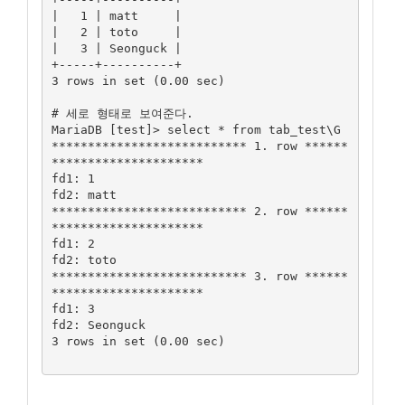
|   1 | matt     |

|   2 | toto     |

|   3 | Seonguck |

+-----+----------+

3 rows in set (0.00 sec)

# 세로 형태로 보여준다.

MariaDB [test]> select * from tab_test\G

*************************** 1. row ******
*********************

fd1: 1

fd2: matt

*************************** 2. row ******
*********************

fd1: 2

fd2: toto

*************************** 3. row ******
*********************

fd1: 3

fd2: Seonguck

3 rows in set (0.00 sec)
