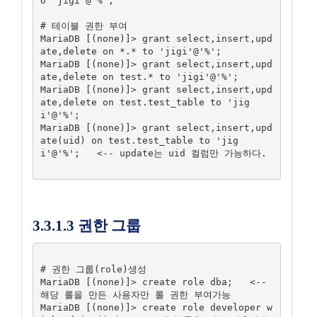
o 'jigi'@'%';

# 테이블 권한 부여

MariaDB [(none)]> grant select,insert,upd
ate,delete on *.* to 'jigi'@'%';

MariaDB [(none)]> grant select,insert,upd
ate,delete on test.* to 'jigi'@'%';

MariaDB [(none)]> grant select,insert,upd
ate,delete on test.test_table to 'jig
i'@'%';

MariaDB [(none)]> grant select,insert,upd
ate(uid) on test.test_table to 'jig
i'@'%';   <-- update는 uid 컬럼만 가능하다.

3.3.1.3 권한 그룹
# 권한 그룹(role)생성

MariaDB [(none)]> create role dba;   <-- 
해당 롤을 만든 사용자만 롤 권한 부여가능

MariaDB [(none)]> create role developer w