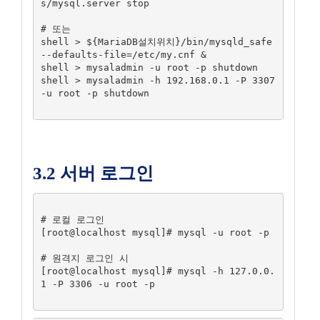
s/mysql.server stop

# 또는

shell > ${MariaDB설치위치}/bin/mysqld_safe 
--defaults-file=/etc/my.cnf &

shell > mysaladmin -u root -p shutdown

shell > mysaladmin -h 192.168.0.1 -P 3307 
-u root -p shutdown

3.2 서버 로그인
# 로컬 로그인

[root@localhost mysql]# mysql -u root -p

# 원격지 로그인 시

[root@localhost mysql]# mysql -h 127.0.0.
1 -P 3306 -u root -p
