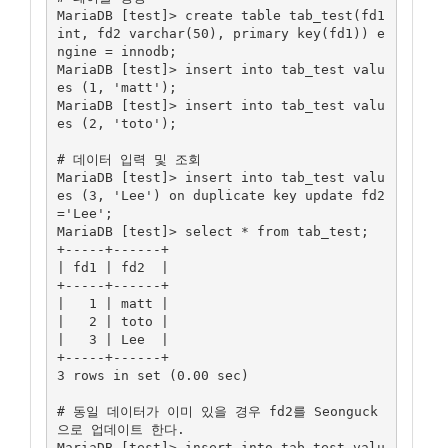
MariaDB [test]> create table tab_test(fd1 
int, fd2 varchar(50), primary key(fd1)) e
ngine = innodb;

MariaDB [test]> insert into tab_test valu
es (1, 'matt');

MariaDB [test]> insert into tab_test valu
es (2, 'toto');

# 데이터 입력 및 조회

MariaDB [test]> insert into tab_test valu
es (3, 'Lee') on duplicate key update fd2
='Lee';

MariaDB [test]> select * from tab_test;

+-----+------+

| fd1 | fd2  |

+-----+------+

|   1 | matt |

|   2 | toto |

|   3 | Lee  |

+-----+------+

3 rows in set (0.00 sec)

# 동일 데이터가 이미 있을 경우 fd2를 Seonguck
으로 업데이트 한다.

MariaDB [test]> insert into tab_test valu