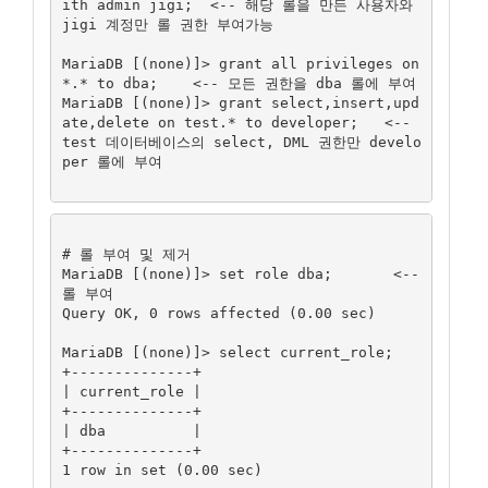
ith admin jigi;  <-- 해당 롤을 만든 사용자와 
jigi 계정만 롤 권한 부여가능

MariaDB [(none)]> grant all privileges on 
*.* to dba;    <-- 모든 권한을 dba 롤에 부여

MariaDB [(none)]> grant select,insert,upd
ate,delete on test.* to developer;   <-- 
test 데이터베이스의 select, DML 권한만 develo
per 롤에 부여

# 롤 부여 및 제거

MariaDB [(none)]> set role dba;       <-- 
롤 부여

Query OK, 0 rows affected (0.00 sec)

MariaDB [(none)]> select current_role;

+--------------+

| current_role |

+--------------+

| dba          |

+--------------+

1 row in set (0.00 sec)
