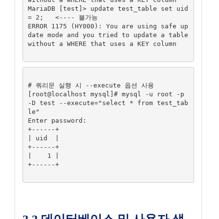
MariaDB [test]> update test_table set uid 
= 2;   <---- 불가능

ERROR 1175 (HY000): You are using safe up
date mode and you tried to update a table 
without a WHERE that uses a KEY column

# 쿼리문 실행 시 --execute 옵션 사용

[root@localhost mysql]# mysql -u root -p 
-D test --execute="select * from test_tab
le"

Enter password:

+------+

| uid  |

+------+

|    1 |

+------+
