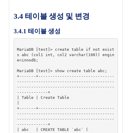
3.4 테이블 생성 및 변경
3.4.1 테이블 생성
MariaDB [test]> create table if not exist
s abc (col1 int, col2 varchar(100)) engin
e=innodb;

MariaDB [test]> show create table abc;

+-------+--------------------------------
-----------------------------------------
-----------------------------------------
-------------+

| Table | Create Table                                                                                                                  
|

+-------+--------------------------------
-----------------------------------------
-----------------------------------------
-------------+

| abc   | CREATE TABLE `abc` (
