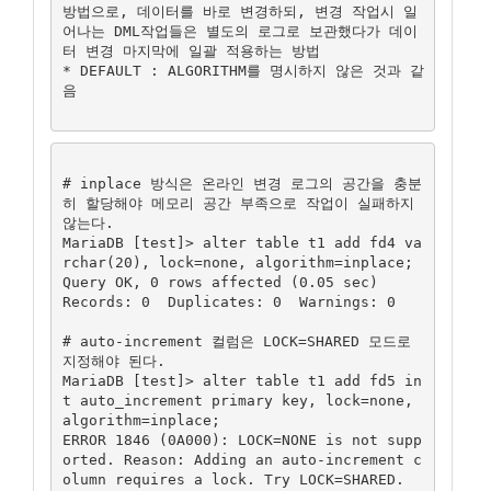
방법으로, 데이터를 바로 변경하되, 변경 작업시 일
어나는 DML작업들은 별도의 로그로 보관했다가 데이
터 변경 마지막에 일괄 적용하는 방법

* DEFAULT : ALGORITHM를 명시하지 않은 것과 같
음

# inplace 방식은 온라인 변경 로그의 공간을 충분
히 할당해야 메모리 공간 부족으로 작업이 실패하지 
않는다.

MariaDB [test]> alter table t1 add fd4 va
rchar(20), lock=none, algorithm=inplace;

Query OK, 0 rows affected (0.05 sec)

Records: 0  Duplicates: 0  Warnings: 0

# auto-increment 컬럼은 LOCK=SHARED 모드로 
지정해야 된다.

MariaDB [test]> alter table t1 add fd5 in
t auto_increment primary key, lock=none, 
algorithm=inplace;

ERROR 1846 (0A000): LOCK=NONE is not supp
orted. Reason: Adding an auto-increment c
olumn requires a lock. Try LOCK=SHARED.
