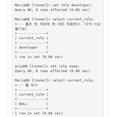
MariaDB [(none)]> set role developer;

Query OK, 0 rows affected (0.00 sec)

MariaDB [(none)]> select current_role;       
<--- 롤은 한 계정에 한 개만 적용된다. (2개 이상 
불가능)

+--------------+

| current_role |

+--------------+

| developer    |

+--------------+

1 row in set (0.00 sec)

ariaDB [(none)]> set role none;

Query OK, 0 rows affected (0.00 sec)

MariaDB [(none)]> select current_role;       
<--- 롤 제거

+--------------+

| current_role |

+--------------+

| NULL         |

+--------------+

1 row in set (0.00 sec)
