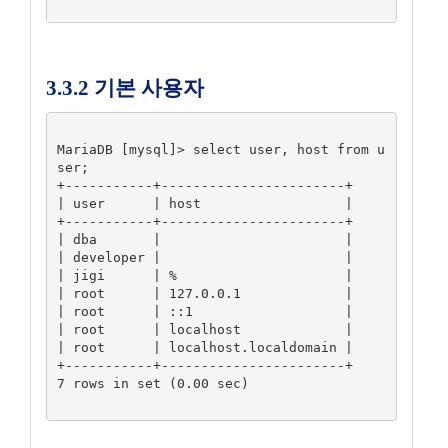
3.3.2 기본 사용자
MariaDB [mysql]> select user, host from u
ser;

+-----------+-----------------------+

| user      | host                  |

+-----------+-----------------------+

| dba       |                       |

| developer |                       |

| jigi      | %                     |

| root      | 127.0.0.1             |

| root      | ::1                   |

| root      | localhost             |

| root      | localhost.localdomain |

+-----------+-----------------------+

7 rows in set (0.00 sec)
