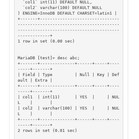
  `col1` int(11) DEFAULT NULL,

  `col2` varchar(100) DEFAULT NULL

) ENGINE=InnoDB DEFAULT CHARSET=latin1 |

+-------+--------------------------------
-----------------------------------------
-----------------------------------------
-------------+

1 row in set (0.00 sec)

MariaDB [test]> desc abc;

+-------+--------------+------+-----+----
-----+-------+

| Field | Type         | Null | Key | Def
ault | Extra |

+-------+--------------+------+-----+----
-----+-------+

| col1  | int(11)      | YES  |     | NUL
L    |       |

| col2  | varchar(100) | YES  |     | NUL
L    |       |

+-------+--------------+------+-----+----
-----+-------+

2 rows in set (0.01 sec)
