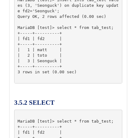
es (3, 'Seonguck') on duplicate key updat
e fd2='Seonguck';

Query OK, 2 rows affected (0.00 sec)

MariaDB [test]> select * from tab_test;

+-----+----------+

| fd1 | fd2      |

+-----+----------+

|   1 | matt     |

|   2 | toto     |

|   3 | Seonguck |

+-----+----------+

3 rows in set (0.00 sec)

3.5.2 SELECT
MariaDB [test]> select * from tab_test;

+-----+----------+

| fd1 | fd2      |

+-----+----------+
