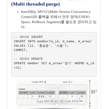
(Multi threaded purge)
InnoDB는 MVCC(Multi Version Concurrency
Control)와 롤백을 위해서 언두 영역(UNDO
Space, Rollback Segment)를 별도로 관리하고 있
다.
-- 데이터 INSERT

INSERT INTO member(m_id, m_name, m_area) 
VALUES (12, '홍길동', '서울');

COMMIT;

-- 데이터 UPDATE

UPDATE member SET m_area='경기' WHERE m_id
=12;
