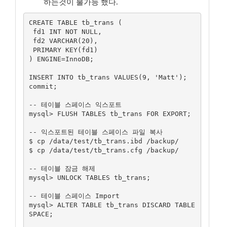
하는것이 불가능 했다.
CREATE TABLE tb_trans (

 fd1 INT NOT NULL,

 fd2 VARCHAR(20),

 PRIMARY KEY(fd1)

) ENGINE=InnoDB;

INSERT INTO tb_trans VALUES(9, 'Matt');

commit;

-- 테이블 스페이스 익스포트

mysql> FLUSH TABLES tb_trans FOR EXPORT;

-- 익스포트된 테이블 스페이스 파일 복사

$ cp /data/test/tb_trans.ibd /backup/

$ cp /data/test/tb_trans.cfg /backup/

-- 테이블 잠금 해제

mysql> UNLOCK TABLES tb_trans;

-- 테이블 스페이스 Import

mysql> ALTER TABLE tb_trans DISCARD TABLE
SPACE;
