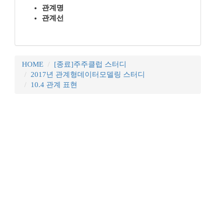
관계명
관계선
HOME
[종료]주주클럽 스터디
2017년 관계형데이터모델링 스터디
10.4 관계 표현
꿈꾸는 개발자, DBA 커뮤니티 구루비는
나눔글꼴
로 작성되었습니다.