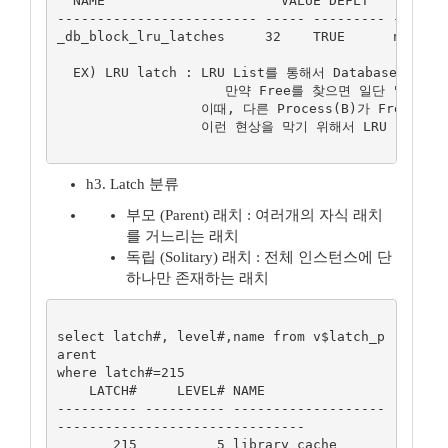
  NAME                      VALUE DEFLT     TYPE 
------------------------- ----- --------- -------
_db_block_lru_latches     32    TRUE      number 
  EX) LRU latch : LRU List를 통해서 Database Buf
                     만약 Free를 찾으면 일단 "Mark
                  이때, 다른 Process(B)가 Fr
                  이런 현상을 막기 위해서 LRU lat
h3. Latch 분류
부모 (Parent) 래치 : 여러개의 자식 래치
를 거느리는 래치
독립 (Solitary) 래치 : 전체 인스턴스에 단
하나만 존재하는 래치
select latch#, level#,name from v$latch_p
arent

where latch#=215

    LATCH#     LEVEL# NAME

---------- ---------- -------------------
-------------------------------

       215          5 library cache
