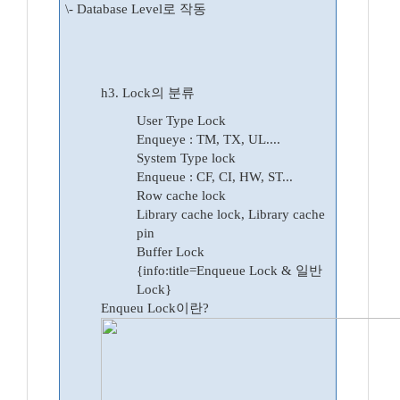
\- Database Level로 작동
h3. Lock의 분류
User Type Lock
Enqueye : TM, TX, UL....
System Type lock
Enqueue : CF, CI, HW, ST...
Row cache lock
Library cache lock, Library cache
pin
Buffer Lock
{info:title=Enqueue Lock & 일반
Lock}
Enqueu Lock이란?