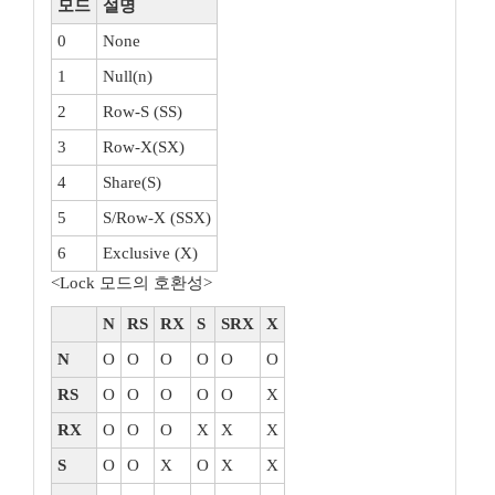
모드
설명
0
None
1
Null(n)
2
Row-S (SS)
3
Row-X(SX)
4
Share(S)
5
S/Row-X (SSX)
6
Exclusive (X)
<Lock 모드의 호환성>
N
RS
RX
S
SRX
X
N
O
O
O
O
O
O
RS
O
O
O
O
O
X
RX
O
O
O
X
X
X
S
O
O
X
O
X
X