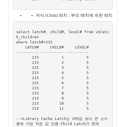
자식 (Child) 래치 : 부모 래치에 속한 래치
select latch#, child#, level# from v$latc
h_children

where latch#=215

    LATCH#     CHILD#     LEVEL#

---------- ---------- ----------

       215          1          5

       215          2          5

       215          3          5

       215          4          5

       215          5          5

       215          6          5

       215          7          5

       215          8          5

       215          9          5

       215         10          5

       215         11          5

-->Library Cache Latch는 CPU값 보다 큰 소수 
중에 가장 작은 값 만큼 Child Latch가 존재
