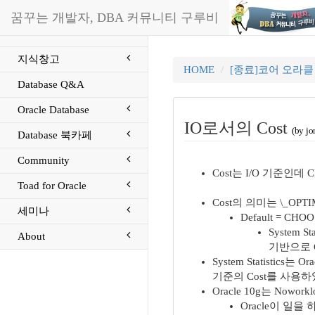
꿈꾸는 개발자, DBA 커뮤니티 구루비
지식창고
HOME
[종료]코어 오라
Database Q&A
Oracle Database
IO로서의 Cost
(by jo
Database 북카페
Community
Cost는 I/O 기준인데
Toad for Oracle
Cost의 의미는 \_OPTI
세미나
Default = CHO
System S
About
기반으로 Co
System Statist
기준의 Cost를 사용하
Oracle 10g는 Nowor
Oracle이 일을 하