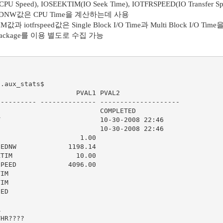
PU Speed), IOSEEKTIM(IO Seek Time), IOTFRSPEED(IO Trans
EDNW값은 CPU Time을 계산하는데 사용
M값과 iotfrspeed값은 Single Block I/O Time과 Multi Block I/O
 Package를 이용 별도로 수집 가능
.aux_stats$

                   PVAL1 PVAL2

--------- -------------- --------------------

                         COMPLETED

                         10-30-2008 22:46

                         10-30-2008 22:46

                    1.00

EDNW             1198.14

TIM                10.00

PEED             4096.00

IM

IM

ED



HR????
