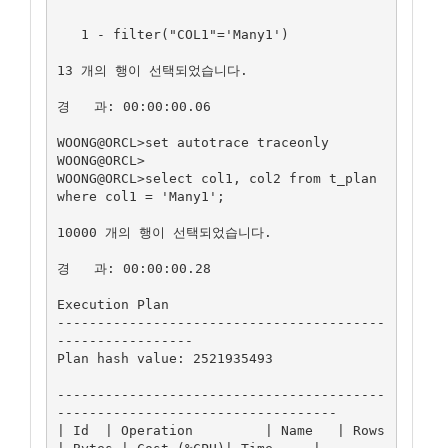
   1 - filter("COL1"='Many1')

13 개의 행이 선택되었습니다.

경   과: 00:00:00.06

WOONG@ORCL>set autotrace traceonly

WOONG@ORCL>

WOONG@ORCL>select col1, col2 from t_plan 
where col1 = 'Many1';

10000 개의 행이 선택되었습니다.

경   과: 00:00:00.28

Execution Plan

-----------------------------------------
-----------------

Plan hash value: 2521935493

-----------------------------------------
-----------------------------------

| Id  | Operation         | Name   | Rows  