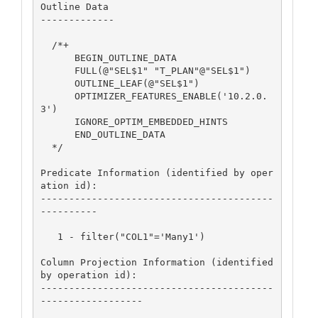
Outline Data

-------------

  /*+

      BEGIN_OUTLINE_DATA

      FULL(@"SEL$1" "T_PLAN"@"SEL$1")

      OUTLINE_LEAF(@"SEL$1")

      OPTIMIZER_FEATURES_ENABLE('10.2.0.
3')

      IGNORE_OPTIM_EMBEDDED_HINTS

      END_OUTLINE_DATA

  */

Predicate Information (identified by oper
ation id):

-----------------------------------------
----------

   1 - filter("COL1"='Many1')

Column Projection Information (identified 
by operation id):

-----------------------------------------
------------------
