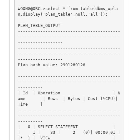
WOONG@ORCL>select * from table(dbms_xpla
n.display('plan_table',null,'all'));

PLAN_TABLE_OUTPUT

-----------------------------------------
-----------------------------------------
------------------

-----------------------------------------
-----------------------------------------
------------------

Plan hash value: 2991289126

-----------------------------------------
-----------------------------------------
----------

| Id  | Operation                     | N
ame       | Rows  | Bytes | Cost (%CPU)| 
Time     |

-----------------------------------------
-----------------------------------------
----------

|   0 | SELECT STATEMENT              |            
|     1 |    33 |     2   (0)| 00:00:01 |

|*  1 |  VIEW                         |            