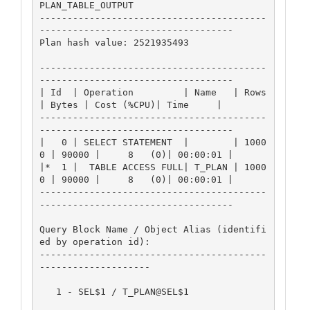
PLAN_TABLE_OUTPUT

-----------------------------------------
-----------------------------------

Plan hash value: 2521935493

-----------------------------------------
-----------------------------------

| Id  | Operation         | Name   | Rows  
| Bytes | Cost (%CPU)| Time     |

-----------------------------------------
-----------------------------------

|   0 | SELECT STATEMENT  |        | 1000
0 | 90000 |     8   (0)| 00:00:01 |

|*  1 |  TABLE ACCESS FULL| T_PLAN | 1000
0 | 90000 |     8   (0)| 00:00:01 |

-----------------------------------------
-----------------------------------

Query Block Name / Object Alias (identifi
ed by operation id):

-----------------------------------------
--------------------

   1 - SEL$1 / T_PLAN@SEL$1
