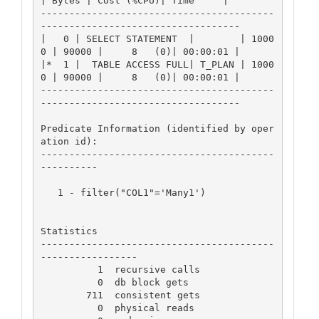
| Bytes | Cost (%CPU)| Time     |

-----------------------------------------
-----------------------------------

|   0 | SELECT STATEMENT  |        | 1000
0 | 90000 |     8   (0)| 00:00:01 |

|*  1 |  TABLE ACCESS FULL| T_PLAN | 1000
0 | 90000 |     8   (0)| 00:00:01 |

-----------------------------------------
-----------------------------------

Predicate Information (identified by oper
ation id):

-----------------------------------------
----------

   1 - filter("COL1"='Many1')

Statistics

-----------------------------------------
-----------------

          1  recursive calls

          0  db block gets

        711  consistent gets

          0  physical reads
