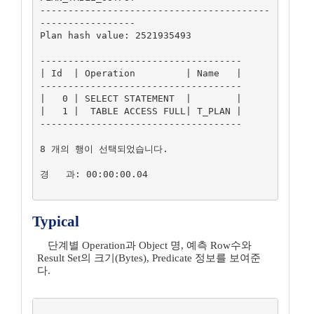
-----------------------------------------
-----------------

Plan hash value: 2521935493

------------------------------------

| Id  | Operation         | Name   |

------------------------------------

|   0 | SELECT STATEMENT  |        |

|   1 |  TABLE ACCESS FULL| T_PLAN |

------------------------------------

8 개의 행이 선택되었습니다.

경   과: 00:00:00.04

Typical
단계별 Operation과 Object 명, 예측 Row수와
Result Set의 크기(Bytes), Predicate 정보를 보여준
다.