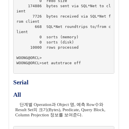
          0  redo size

     174886  bytes sent via SQL*Net to cl
ient

       7726  bytes received via SQL*Net f
rom client

        668  SQL*Net roundtrips to/from c
lient

          0  sorts (memory)

          0  sorts (disk)

      10000  rows processed

WOONG@ORCL>

WOONG@ORCL>set autotrace off

Serial
All
단계별 Operation과 Object 명, 예측 Row수와
Result Set의 크기(Bytes), Predicate, Query Block,
Column Projection 정보를 보여준다.