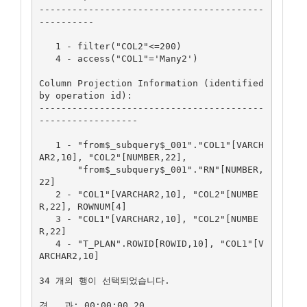
-----------------------------------------
----------

   1 - filter("COL2"<=200)

   4 - access("COL1"='Many2')

Column Projection Information (identified 
by operation id):

-----------------------------------------
------------------

   1 - "from$_subquery$_001"."COL1"[VARCH
AR2,10], "COL2"[NUMBER,22],

       "from$_subquery$_001"."RN"[NUMBER,
22]

   2 - "COL1"[VARCHAR2,10], "COL2"[NUMBE
R,22], ROWNUM[4]

   3 - "COL1"[VARCHAR2,10], "COL2"[NUMBE
R,22]

   4 - "T_PLAN".ROWID[ROWID,10], "COL1"[V
ARCHAR2,10]

34 개의 행이 선택되었습니다.

경   과: 00:00:00.20
