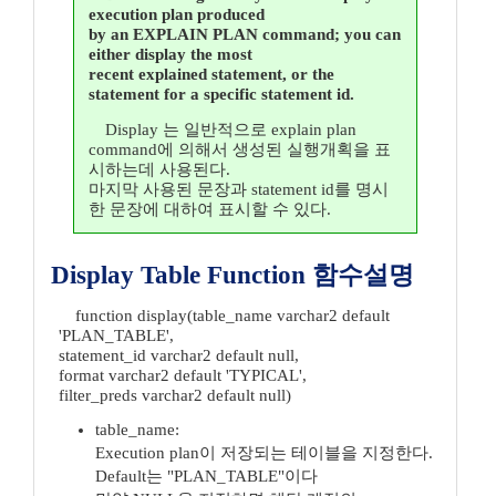
execution plan produced
by an EXPLAIN PLAN command; you can
either display the most
recent explained statement, or the
statement for a specific statement id.
Display 는 일반적으로 explain plan
command에 의해서 생성된 실행개획을 표
시하는데 사용된다.
마지막 사용된 문장과 statement id를 명시
한 문장에 대하여 표시할 수 있다.
Display Table Function 함수설명
function display(table_name varchar2 default
'PLAN_TABLE',
statement_id varchar2 default null,
format varchar2 default 'TYPICAL',
filter_preds varchar2 default null)
table_name:
Execution plan이 저장되는 테이블을 지정한다.
Default는 "PLAN_TABLE"이다