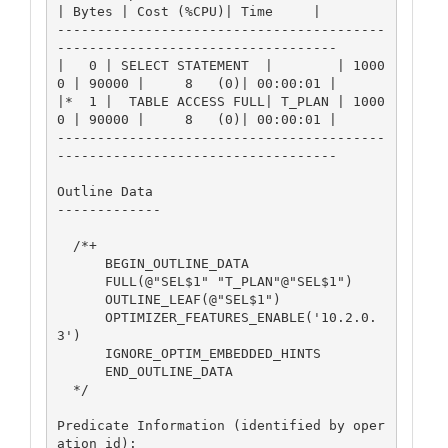
| Bytes | Cost (%CPU)| Time     |

-----------------------------------------
-----------------------------------

|   0 | SELECT STATEMENT  |        | 1000
0 | 90000 |     8   (0)| 00:00:01 |

|*  1 |  TABLE ACCESS FULL| T_PLAN | 1000
0 | 90000 |     8   (0)| 00:00:01 |

-----------------------------------------
-----------------------------------

Outline Data

-------------

  /*+

      BEGIN_OUTLINE_DATA

      FULL(@"SEL$1" "T_PLAN"@"SEL$1")

      OUTLINE_LEAF(@"SEL$1")

      OPTIMIZER_FEATURES_ENABLE('10.2.0.
3')

      IGNORE_OPTIM_EMBEDDED_HINTS

      END_OUTLINE_DATA

  */

Predicate Information (identified by oper
ation id):
