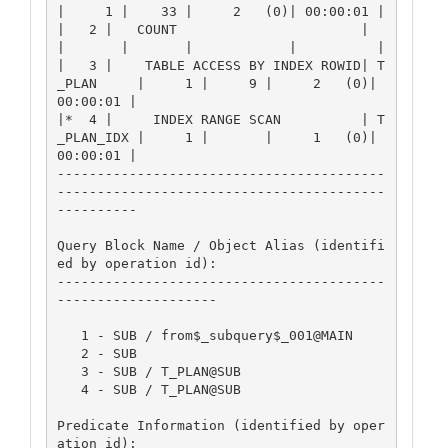
|     1 |    33 |     2   (0)| 00:00:01 |

|   2 |   COUNT                       |            
|       |       |            |          |

|   3 |    TABLE ACCESS BY INDEX ROWID| T
_PLAN     |     1 |     9 |     2   (0)| 
00:00:01 |

|*  4 |     INDEX RANGE SCAN          | T
_PLAN_IDX |     1 |       |     1   (0)| 
00:00:01 |

-----------------------------------------
-----------------------------------------
----------

Query Block Name / Object Alias (identifi
ed by operation id):

-----------------------------------------
--------------------

   1 - SUB / from$_subquery$_001@MAIN

   2 - SUB

   3 - SUB / T_PLAN@SUB

   4 - SUB / T_PLAN@SUB

Predicate Information (identified by oper
ation id):
