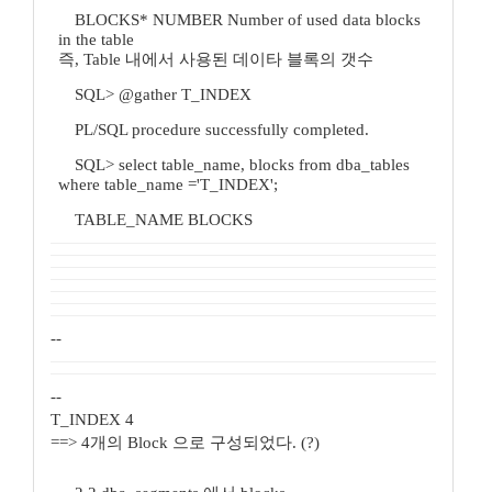
BLOCKS* NUMBER Number of used data blocks
in the table
즉, Table 내에서 사용된 데이타 블록의 갯수
SQL> @gather T_INDEX
PL/SQL procedure successfully completed.
SQL> select table_name, blocks from dba_tables
where table_name ='T_INDEX';
TABLE_NAME BLOCKS
--
--
T_INDEX 4
==> 4개의 Block 으로 구성되었다. (?)