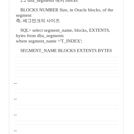
2.2 dba_segments 에서 blocks
BLOCKS NUMBER Size, in Oracle blocks, of the
segment
즉, 세그먼크의 사이즈
SQL> select segment_name, blocks, EXTENTS,
bytes from dba_segments
where segment_name ='T_INDEX';
SEGMENT_NAME BLOCKS EXTENTS BYTES
--
--
--
--