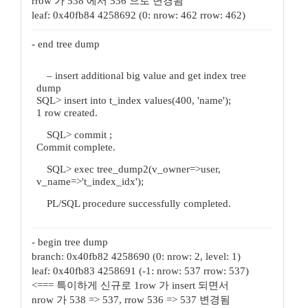
rrow 가 538 에서 536 으로 변경됨
leaf: 0x40fb84 4258692 (0: nrow: 462 rrow: 462)
- end tree dump
– insert additional big value and get index tree
dump
SQL> insert into t_index values(400, 'name');
1 row created.
SQL> commit ;
Commit complete.
SQL> exec tree_dump2(v_owner=>user,
v_name=>'t_index_idx');
PL/SQL procedure successfully completed.
- begin tree dump
branch: 0x40fb82 4258690 (0: nrow: 2, level: 1)
leaf: 0x40fb83 4258691 (-1: nrow: 537 rrow: 537)
<=== 특이하게 신규로 1row 가 insert 되면서
nrow 가 538 => 537, rrow 536 => 537 변경됨