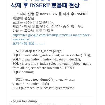
삭제 후 INSERT 했을때 현상
스터디 진행 중 Index ROW 를 삭제 후 INSERT
했을때 현상은
로그는 정상적이 었습니다.
저희가 미처 체크 못하는 이유가 숨어 있는듯..
아래는 욱짜님 블로그 링크
http://sites.google.com/site/ukja/oracle-is-madr/index-
space-reuse
오타가 많네요ㅡ_ㅡ;
SQL> drop table t_index purge;
SQL> create table t_index(id int, name varchar(100));
SQL> create index t_index_idx on t_index(id);
SQL> insert into t_index select rownum, object_name
from all_objects where rownum <= 1000 ;
SQL> commit;
SQL> exec tree_dump2(v_owner=>user,
v_name=>'t_index_idx');
PL/SQL procedure successfully completed.
- begin tree dump