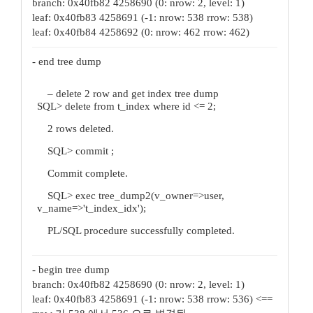
branch: 0x40fb82 4258690 (0: nrow: 2, level: 1)
leaf: 0x40fb83 4258691 (-1: nrow: 538 rrow: 538)
leaf: 0x40fb84 4258692 (0: nrow: 462 rrow: 462)
- end tree dump
– delete 2 row and get index tree dump
SQL> delete from t_index where id <= 2;
2 rows deleted.
SQL> commit ;
Commit complete.
SQL> exec tree_dump2(v_owner=>user,
v_name=>'t_index_idx');
PL/SQL procedure successfully completed.
- begin tree dump
branch: 0x40fb82 4258690 (0: nrow: 2, level: 1)
leaf: 0x40fb83 4258691 (-1: nrow: 538 rrow: 536) <==