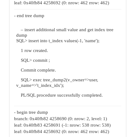
leaf: 0x40fb84 4258692 (0: nrow: 462 rrow: 462)
- end tree dump
– insert additional small value and get index tree
dump
SQL> insert into t_index values(-1, 'name');
1 row created.
SQL> commit ;
Commit complete.
SQL> exec tree_dump2(v_owner=>user,
v_name=>'t_index_idx');
PL/SQL procedure successfully completed.
- begin tree dump
branch: 0x40fb82 4258690 (0: nrow: 2, level: 1)
leaf: 0x40fb83 4258691 (-1: nrow: 538 rrow: 538)
leaf: 0x40fb84 4258692 (0: nrow: 462 rrow: 462)