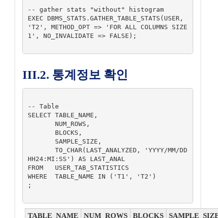
-- gather stats "without" histogram

EXEC DBMS_STATS.GATHER_TABLE_STATS(USER, 
'T2', METHOD_OPT => 'FOR ALL COLUMNS SIZE 
1', NO_INVALIDATE => FALSE);

III.2. 통계정보 확인
-- Table

SELECT TABLE_NAME,

       NUM_ROWS,

       BLOCKS,

       SAMPLE_SIZE,

       TO_CHAR(LAST_ANALYZED, 'YYYY/MM/DD 
HH24:MI:SS') AS LAST_ANAL

FROM   USER_TAB_STATISTICS

WHERE  TABLE_NAME IN ('T1', 'T2')

;

TABLE_NAME
NUM_ROWS
BLOCKS
SAMPLE_SIZ