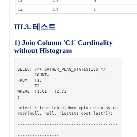
T2
C4
0
T2
C4
1
III.3. 테스트
1) Join Column 'C1' Cardinality
without Histogram
SELECT /*+ GATHER_PLAN_STATISTICS */

       COUNT★

FROM   T1, 

       T2

WHERE  T1.C1 = T2.C1

;              

select * from table(dbms_xplan.display_cu
rsor(null, null, 'iostats cost last'));

-----------------------------------------
-----------------------------------------
-----------------
