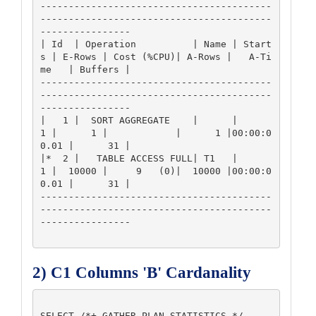
-----------------------------------------
-----------------------------------------
---------------- 

| Id  | Operation          | Name | Start
s | E-Rows | Cost (%CPU)| A-Rows |   A-Ti
me   | Buffers | 

-----------------------------------------
-----------------------------------------
---------------- 

|   1 |  SORT AGGREGATE    |      |      
1 |      1 |            |      1 |00:00:0
0.01 |      31 | 

|*  2 |   TABLE ACCESS FULL| T1   |      
1 |  10000 |     9   (0)|  10000 |00:00:0
0.01 |      31 | 

-----------------------------------------
-----------------------------------------
---------------- 

2) C1 Columns 'B' Cardanality
SELECT /*+ GATHER_PLAN_STATISTICS */
