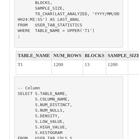
       BLOCKS,

       SAMPLE_SIZE,

       TO_CHAR(LAST_ANALYZED, 'YYYY/MM/DD 
HH24:MI:SS') AS LAST_ANAL

FROM   USER_TAB_STATISTICS

WHERE  TABLE_NAME = UPPER('T1')

;

TABLE_NAME
NUM_ROWS
BLOCKS
SAMPLE_SIZ
T1
1200
13
1200
-- Column

SELECT S.TABLE_NAME,

       S.COLUMN_NAME,

       S.NUM_DISTINCT,

       S.NUM_NULLS,

       S.DENSITY,

       S.LOW_VALUE,

       S.HIGH_VALUE,

       S.HISTOGRAM

FROM   USER_TAB_COLS S
