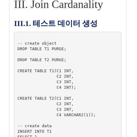
III. Join Cardanality
III.1. 테스트 데이터 생성
-- create object

DROP TABLE T1 PURGE;

DROP TABLE T2 PURGE;

CREATE TABLE T1(C1 INT,

                C2 INT,

                C3 INT,

                C4 INT);

CREATE TABLE T2(C1 INT,

                C2 INT,

                C3 INT,

                C4 VARCHAR2(1));

-- create data

INSERT INTO T1

SELECT 1,
