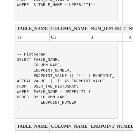
WHERE  S.TABLE_NAME = UPPER('T1')

;

TABLE_NAME
COLUMN_NAME
NUM_DISTINCT
N
T1
C1
3
0
-- Histogram

SELECT TABLE_NAME,

       COLUMN_NAME,

       ENDPOINT_NUMBER,

       ENDPOINT_VALUE || '(' || ENDPOINT_
ACTUAL_VALUE || ')' AS ENDPOINT_VALUE

FROM   USER_TAB_HISTOGRAMS

WHERE  TABLE_NAME = UPPER('T1')

ORDER  BY COLUMN_NAME,

          ENDPOINT_NUMBER

;

TABLE_NAME
COLUMN_NAME
ENDPOINT_NUMB