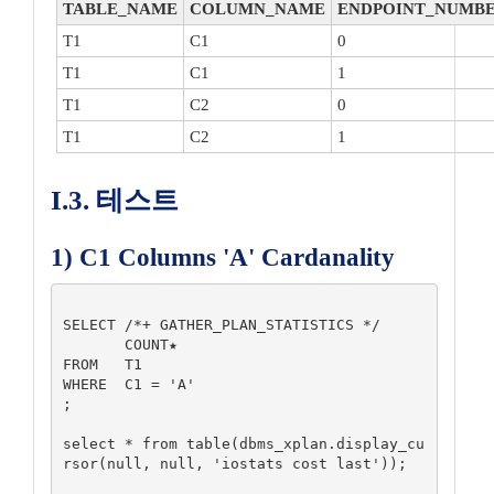
TABLE_NAME
COLUMN_NAME
ENDPOINT_NUMB
T1
C1
0
T1
C1
1
T1
C2
0
T1
C2
1
I.3. 테스트
1) C1 Columns 'A' Cardanality
SELECT /*+ GATHER_PLAN_STATISTICS */

       COUNT★

FROM   T1

WHERE  C1 = 'A'

;

select * from table(dbms_xplan.display_cu
rsor(null, null, 'iostats cost last'));
