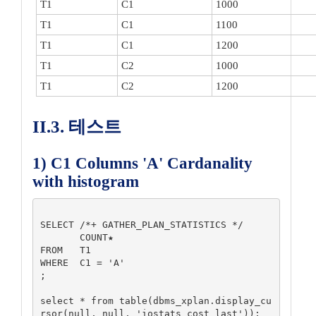
T1
C1
1000
T1
C1
1100
T1
C1
1200
T1
C2
1000
T1
C2
1200
II.3. 테스트
1) C1 Columns 'A' Cardanality
with histogram
SELECT /*+ GATHER_PLAN_STATISTICS */

       COUNT★

FROM   T1

WHERE  C1 = 'A'

;

select * from table(dbms_xplan.display_cu
rsor(null, null, 'iostats cost last'));
