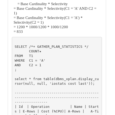
= Base Cardinality * Selectivity
= Base Cardinality * Selectivity(C1 = 'A' AND C2 =
1)
= Base Cardinality * Selectivity(C1 = 'A') *
Selectivity(C2 = 1)
= 1200 * 1000/1200 * 1000/1200
= 833
SELECT /*+ GATHER_PLAN_STATISTICS */

       COUNT★

FROM   T1

WHERE  C1 = 'A'

AND    C2 = 1

;

select * from table(dbms_xplan.display_cu
rsor(null, null, 'iostats cost last'));

-----------------------------------------
-----------------------------------------
---------------- 

| Id  | Operation          | Name | Start
s | E-Rows | Cost (%CPU)| A-Rows |   A-Ti