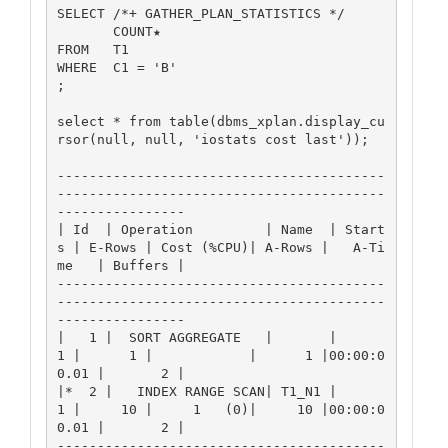
SELECT /*+ GATHER_PLAN_STATISTICS */

       COUNT★

FROM   T1

WHERE  C1 = 'B'

;

select * from table(dbms_xplan.display_cu
rsor(null, null, 'iostats cost last'));

-----------------------------------------
-----------------------------------------
----------------

| Id  | Operation         | Name  | Start
s | E-Rows | Cost (%CPU)| A-Rows |   A-Ti
me   | Buffers |

-----------------------------------------
-----------------------------------------
----------------

|   1 |  SORT AGGREGATE   |       |      
1 |      1 |            |      1 |00:00:0
0.01 |       2 |

|*  2 |   INDEX RANGE SCAN| T1_N1 |      
1 |     10 |     1   (0)|     10 |00:00:0
0.01 |       2 |

-----------------------------------------