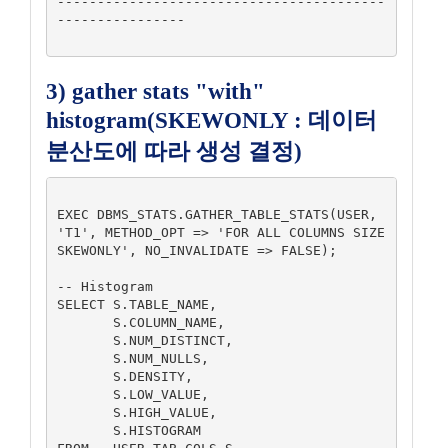
-----------------------------------------
---------------- 

3) gather stats "with"
histogram(SKEWONLY : 데이터
분산도에 따라 생성 결정)
EXEC DBMS_STATS.GATHER_TABLE_STATS(USER, 
'T1', METHOD_OPT => 'FOR ALL COLUMNS SIZE 
SKEWONLY', NO_INVALIDATE => FALSE);

-- Histogram

SELECT S.TABLE_NAME,

       S.COLUMN_NAME,

       S.NUM_DISTINCT,

       S.NUM_NULLS,

       S.DENSITY,

       S.LOW_VALUE,

       S.HIGH_VALUE,

       S.HISTOGRAM
