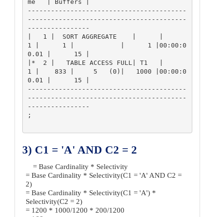
me   | Buffers | 

-----------------------------------------
-----------------------------------------
---------------- 

|   1 |  SORT AGGREGATE    |      |      
1 |      1 |            |      1 |00:00:0
0.01 |      15 | 

|*  2 |   TABLE ACCESS FULL| T1   |      
1 |    833 |     5   (0)|   1000 |00:00:0
0.01 |      15 | 

-----------------------------------------
-----------------------------------------
---------------- 

;

3) C1 = 'A' AND C2 = 2
= Base Cardinality * Selectivity
= Base Cardinality * Selectivity(C1 = 'A' AND C2 =
2)
= Base Cardinality * Selectivity(C1 = 'A') *
Selectivity(C2 = 2)
= 1200 * 1000/1200 * 200/1200