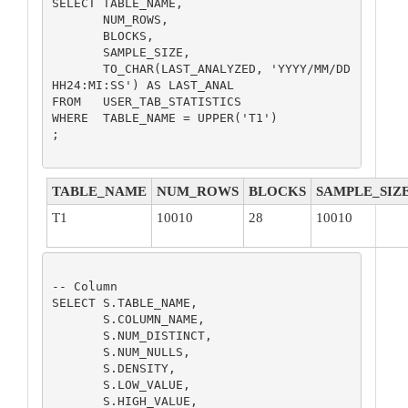
SELECT TABLE_NAME,

       NUM_ROWS,

       BLOCKS,

       SAMPLE_SIZE,

       TO_CHAR(LAST_ANALYZED, 'YYYY/MM/DD 
HH24:MI:SS') AS LAST_ANAL

FROM   USER_TAB_STATISTICS

WHERE  TABLE_NAME = UPPER('T1')

;

TABLE_NAME
NUM_ROWS
BLOCKS
SAMPLE_SIZ
T1
10010
28
10010
-- Column

SELECT S.TABLE_NAME,

       S.COLUMN_NAME,

       S.NUM_DISTINCT,

       S.NUM_NULLS,

       S.DENSITY,

       S.LOW_VALUE,

       S.HIGH_VALUE,
