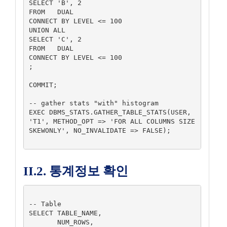
SELECT 'B', 2

FROM   DUAL

CONNECT BY LEVEL <= 100

UNION ALL

SELECT 'C', 2

FROM   DUAL

CONNECT BY LEVEL <= 100

;

COMMIT;

-- gather stats "with" histogram

EXEC DBMS_STATS.GATHER_TABLE_STATS(USER, 
'T1', METHOD_OPT => 'FOR ALL COLUMNS SIZE 
SKEWONLY', NO_INVALIDATE => FALSE);

II.2. 통계정보 확인
-- Table

SELECT TABLE_NAME,

       NUM_ROWS,
