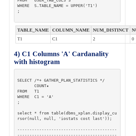
FROM   USER_TAB_COLS S

WHERE  S.TABLE_NAME = UPPER('T1')

;

TABLE_NAME
COLUMN_NAME
NUM_DISTINCT
N
T1
C1
2
0
4) C1 Columns 'A' Cardanality
with histogram
SELECT /*+ GATHER_PLAN_STATISTICS */

       COUNT★

FROM   T1

WHERE  C1 = 'A'

;

select * from table(dbms_xplan.display_cu
rsor(null, null, 'iostats cost last'));

-----------------------------------------
-----------------------------------------