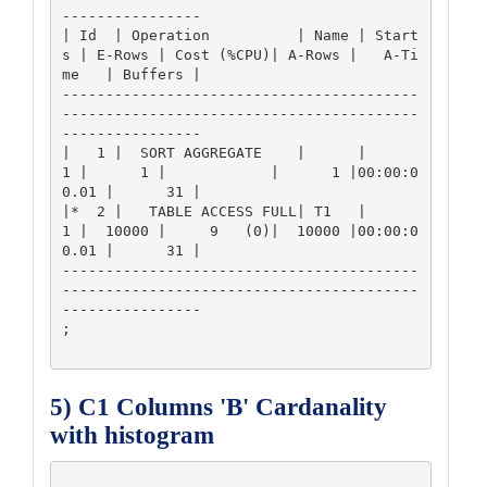
----------------

| Id  | Operation          | Name | Start
s | E-Rows | Cost (%CPU)| A-Rows |   A-Ti
me   | Buffers |

-----------------------------------------
-----------------------------------------
----------------

|   1 |  SORT AGGREGATE    |      |      
1 |      1 |            |      1 |00:00:0
0.01 |      31 |

|*  2 |   TABLE ACCESS FULL| T1   |      
1 |  10000 |     9   (0)|  10000 |00:00:0
0.01 |      31 |

-----------------------------------------
-----------------------------------------
----------------

;

5) C1 Columns 'B' Cardanality
with histogram