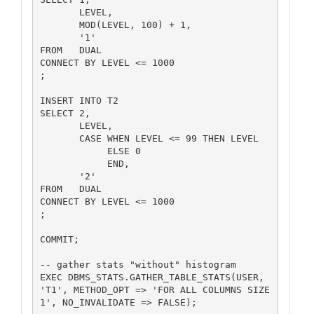
       LEVEL,

       MOD(LEVEL, 100) + 1,

       '1'

FROM   DUAL

CONNECT BY LEVEL <= 1000

;

INSERT INTO T2

SELECT 2,

       LEVEL,

       CASE WHEN LEVEL <= 99 THEN LEVEL

            ELSE 0

            END,

       '2'            

FROM   DUAL

CONNECT BY LEVEL <= 1000

;

COMMIT;

-- gather stats "without" histogram

EXEC DBMS_STATS.GATHER_TABLE_STATS(USER, 
'T1', METHOD_OPT => 'FOR ALL COLUMNS SIZE 
1', NO_INVALIDATE => FALSE);
