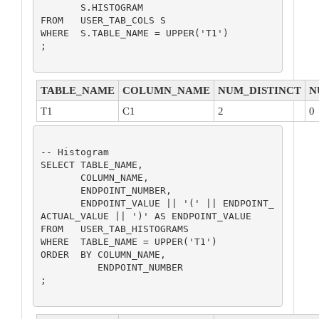
       S.HISTOGRAM

FROM   USER_TAB_COLS S

WHERE  S.TABLE_NAME = UPPER('T1')

;

TABLE_NAME
COLUMN_NAME
NUM_DISTINCT
N
T1
C1
2
0
-- Histogram

SELECT TABLE_NAME,

       COLUMN_NAME,

       ENDPOINT_NUMBER,

       ENDPOINT_VALUE || '(' || ENDPOINT_
ACTUAL_VALUE || ')' AS ENDPOINT_VALUE

FROM   USER_TAB_HISTOGRAMS

WHERE  TABLE_NAME = UPPER('T1')

ORDER  BY COLUMN_NAME,

          ENDPOINT_NUMBER

;
