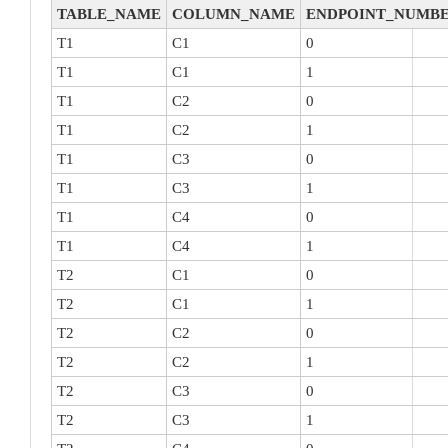
TABLE_NAME
COLUMN_NAME
ENDPOINT_NUMB
T1
C1
0
T1
C1
1
T1
C2
0
T1
C2
1
T1
C3
0
T1
C3
1
T1
C4
0
T1
C4
1
T2
C1
0
T2
C1
1
T2
C2
0
T2
C2
1
T2
C3
0
T2
C3
1