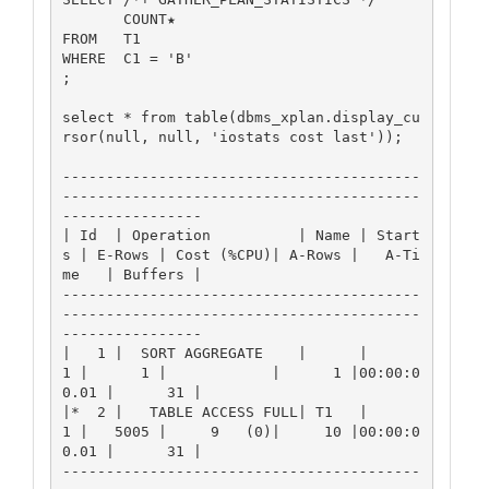
       COUNT★

FROM   T1

WHERE  C1 = 'B'

;

select * from table(dbms_xplan.display_cu
rsor(null, null, 'iostats cost last'));

-----------------------------------------
-----------------------------------------
---------------- 

| Id  | Operation          | Name | Start
s | E-Rows | Cost (%CPU)| A-Rows |   A-Ti
me   | Buffers | 

-----------------------------------------
-----------------------------------------
---------------- 

|   1 |  SORT AGGREGATE    |      |      
1 |      1 |            |      1 |00:00:0
0.01 |      31 | 

|*  2 |   TABLE ACCESS FULL| T1   |      
1 |   5005 |     9   (0)|     10 |00:00:0
0.01 |      31 | 

-----------------------------------------