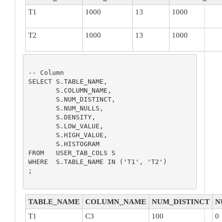
T1
1000
13
1000
T2
1000
13
1000
-- Column

SELECT S.TABLE_NAME,

       S.COLUMN_NAME,

       S.NUM_DISTINCT,

       S.NUM_NULLS,

       S.DENSITY,

       S.LOW_VALUE,

       S.HIGH_VALUE,

       S.HISTOGRAM

FROM   USER_TAB_COLS S

WHERE  S.TABLE_NAME IN ('T1', 'T2')

;

TABLE_NAME
COLUMN_NAME
NUM_DISTINCT
N
T1
C3
100
0