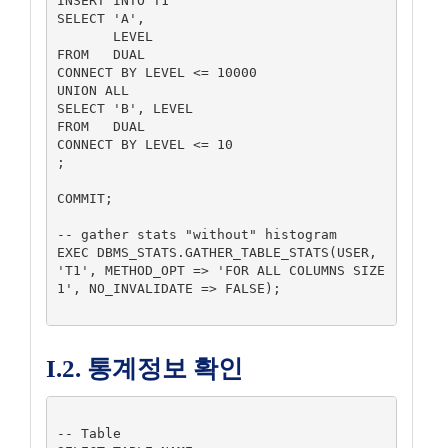
INSERT INTO T1

SELECT 'A',

       LEVEL

FROM   DUAL

CONNECT BY LEVEL <= 10000

UNION ALL

SELECT 'B', LEVEL

FROM   DUAL

CONNECT BY LEVEL <= 10

;

COMMIT;

-- gather stats "without" histogram

EXEC DBMS_STATS.GATHER_TABLE_STATS(USER, 
'T1', METHOD_OPT => 'FOR ALL COLUMNS SIZE 
1', NO_INVALIDATE => FALSE);

I.2. 통계정보 확인
-- Table
