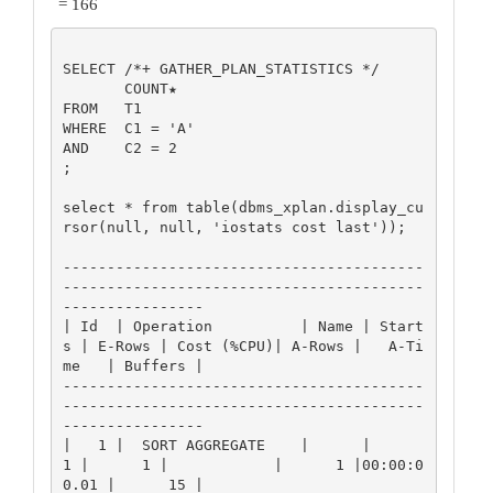
= 166
SELECT /*+ GATHER_PLAN_STATISTICS */

       COUNT★

FROM   T1

WHERE  C1 = 'A'

AND    C2 = 2

;

select * from table(dbms_xplan.display_cu
rsor(null, null, 'iostats cost last'));

-----------------------------------------
-----------------------------------------
---------------- 

| Id  | Operation          | Name | Start
s | E-Rows | Cost (%CPU)| A-Rows |   A-Ti
me   | Buffers | 

-----------------------------------------
-----------------------------------------
---------------- 

|   1 |  SORT AGGREGATE    |      |      
1 |      1 |            |      1 |00:00:0
0.01 |      15 | 
