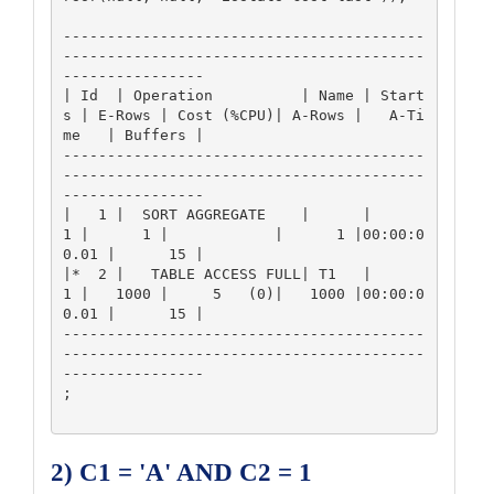
-----------------------------------------
-----------------------------------------
----------------

| Id  | Operation          | Name | Start
s | E-Rows | Cost (%CPU)| A-Rows |   A-Ti
me   | Buffers |

-----------------------------------------
-----------------------------------------
----------------

|   1 |  SORT AGGREGATE    |      |      
1 |      1 |            |      1 |00:00:0
0.01 |      15 |

|*  2 |   TABLE ACCESS FULL| T1   |      
1 |   1000 |     5   (0)|   1000 |00:00:0
0.01 |      15 |

-----------------------------------------
-----------------------------------------
----------------

;

2) C1 = 'A' AND C2 = 1