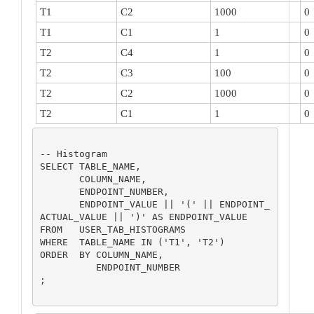
T1
C2
1000
0
T1
C1
1
0
T2
C4
1
0
T2
C3
100
0
T2
C2
1000
0
T2
C1
1
0
-- Histogram

SELECT TABLE_NAME,

       COLUMN_NAME,

       ENDPOINT_NUMBER,

       ENDPOINT_VALUE || '(' || ENDPOINT_
ACTUAL_VALUE || ')' AS ENDPOINT_VALUE

FROM   USER_TAB_HISTOGRAMS

WHERE  TABLE_NAME IN ('T1', 'T2')

ORDER  BY COLUMN_NAME,

          ENDPOINT_NUMBER

;
