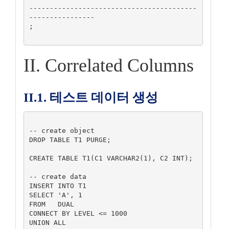
-----------------------------------------
----------------

;

II. Correlated Columns
II.1. 테스트 데이터 생성
-- create object

DROP TABLE T1 PURGE;

CREATE TABLE T1(C1 VARCHAR2(1), C2 INT);

-- create data

INSERT INTO T1

SELECT 'A', 1

FROM   DUAL

CONNECT BY LEVEL <= 1000

UNION ALL
