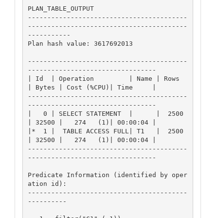
PLAN_TABLE_OUTPUT

-----------------------------------------
-----------------------------------------
-----------

Plan hash value: 3617692013

-----------------------------------------
---------------------------------

| Id  | Operation         | Name | Rows  
| Bytes | Cost (%CPU)| Time     |

-----------------------------------------
---------------------------------

|   0 | SELECT STATEMENT  |      |  2500 
| 32500 |   274   (1)| 00:00:04 |

|*  1 |  TABLE ACCESS FULL| T1   |  2500 
| 32500 |   274   (1)| 00:00:04 |

-----------------------------------------
---------------------------------

Predicate Information (identified by oper
ation id):

-----------------------------------------
----------
