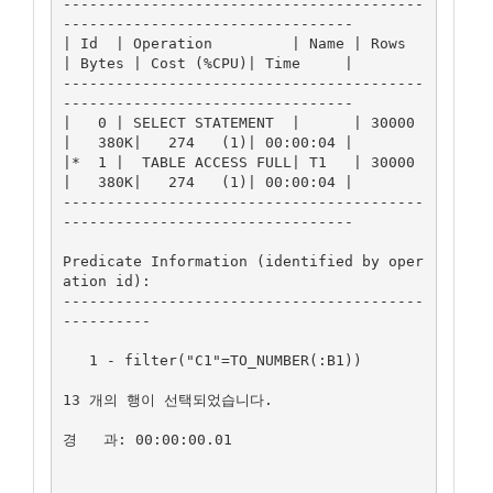
-----------------------------------------
---------------------------------

| Id  | Operation         | Name | Rows  
| Bytes | Cost (%CPU)| Time     |

-----------------------------------------
---------------------------------

|   0 | SELECT STATEMENT  |      | 30000 
|   380K|   274   (1)| 00:00:04 |

|*  1 |  TABLE ACCESS FULL| T1   | 30000 
|   380K|   274   (1)| 00:00:04 |

-----------------------------------------
---------------------------------

Predicate Information (identified by oper
ation id):

-----------------------------------------
----------

   1 - filter("C1"=TO_NUMBER(:B1))

13 개의 행이 선택되었습니다.

경   과: 00:00:00.01
