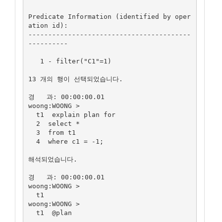
Predicate Information (identified by oper
ation id):

-----------------------------------------
----------

   1 - filter("C1"=1)

13 개의 행이 선택되었습니다.

경   과: 00:00:00.01

woong:WOONG >

  t1  explain plan for

  2  select *

  3  from t1

  4  where c1 = -1;

해석되었습니다.

경   과: 00:00:00.01

woong:WOONG >

  t1

woong:WOONG >

  t1  @plan
