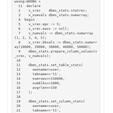
woong:WOONG >

  t1  declare

  2    v_srec    dbms_stats.statrec;

  3    v_numvals dbms_stats.numarray;

  4  begin

  5    v_srec.epc := 5;

  6    v_srec.eavs := null;

  7    v_numvals := dbms_stats.numarray
(1, 2, 3, 4, 5);

  8    v_srec.bkvals := dbms_stats.numarr
ay(10000, 20000, 30000, 40000, 50000);

  9    dbms_stats.prepare_column_values(v
_srec, v_numvals);

 10

 11    dbms_stats.set_table_stats(

 12      ownname=>user,

 13      tabname=>'t1',

 14      numrows=>150000,

 15      numblks=>1000,

 16      avgrlen=>150

 17    );

 18

 19    dbms_stats.set_column_stats(

 20      ownname=>user,

 21      tabname=>'t1',
