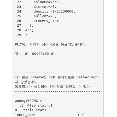
 22      colname=>'c1',

 23      distcnt=>5,

 24      density=>1/2/150000,

 25      nullcnt=>0,

 26      srec=>v_srec

 27    );

 28  end;

 29  /

PL/SQL 처리가 정상적으로 완료되었습니다.

경   과: 00:00:00.01

-----------------------------------------
-------------------

테이블을 create한 이후 통계정보를 gathering하
지 않았는데도 

통계정보가 생성되어 있는것을 확인할 수 있다.

-----------------------------------------
-------------------

woong:WOONG >

  t1  @tab_stat t1

01. table stats

TABLE_NAME                    : T1
