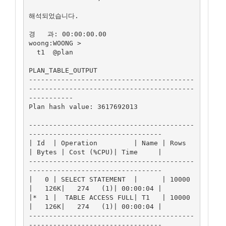
해석되었습니다.

경   과: 00:00:00.00

woong:WOONG >

  t1  @plan

PLAN_TABLE_OUTPUT

-----------------------------------------
-----------------------------------------
-----------

Plan hash value: 3617692013

-----------------------------------------
---------------------------------

| Id  | Operation         | Name | Rows  
| Bytes | Cost (%CPU)| Time     |

-----------------------------------------
---------------------------------

|   0 | SELECT STATEMENT  |      | 10000 
|   126K|   274   (1)| 00:00:04 |

|*  1 |  TABLE ACCESS FULL| T1   | 10000 
|   126K|   274   (1)| 00:00:04 |

-----------------------------------------
---------------------------------
