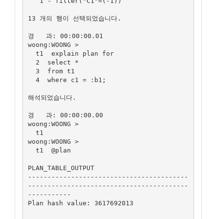
   1 - filter("C1"=(-1))

13 개의 행이 선택되었습니다.

경   과: 00:00:00.01

woong:WOONG >

  t1  explain plan for

  2  select *

  3  from t1

  4  where c1 = :b1;

해석되었습니다.

경   과: 00:00:00.00

woong:WOONG >

  t1

woong:WOONG >

  t1  @plan

PLAN_TABLE_OUTPUT

-----------------------------------------
-----------------------------------------
-----------

Plan hash value: 3617692013
