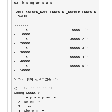
03. histogram stats

TABLE COLUMN_NAME ENDPOINT_NUMBER ENDPOIN
T_VALUE

----- ----------- --------------- -------
-------

T1    C1                    10000 1()           
<= 10000   

T1    C1                    30000 2()           
<= 20000  

T1    C1                    60000 3()           
<= 30000  

T1    C1                   100000 4()           
<= 40000  

T1    C1                   150000 5()           
<= 50000 

5 개의 행이 선택되었습니다.

경   과: 00:00:00.01

woong:WOONG >

  t1  explain plan for

  2  select *

  3  from t1

  4  where c1 = 1;
